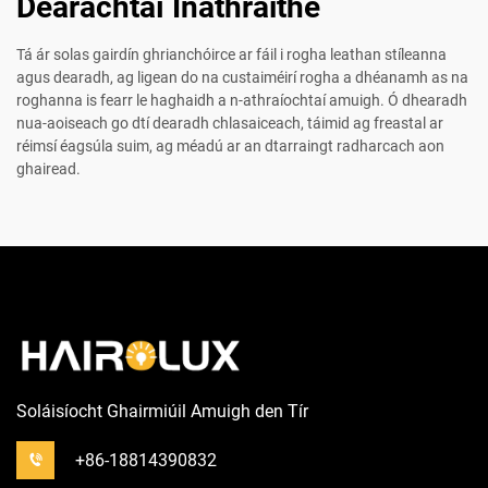
Dearachtaí Inathraithe
Tá ár solas gairdín ghrianchóirce ar fáil i rogha leathan stíleanna
agus dearadh, ag ligean do na custaiméirí rogha a dhéanamh as na
roghanna is fearr le haghaidh a n-athraíochtaí amuigh. Ó dhearadh
nua-aoiseach go dtí dearadh chlasaiceach, táimid ag freastal ar
réimsí éagsúla suim, ag méadú ar an dtarraingt radharcach aon
ghairead.
Soláisíocht Ghairmiúil Amuigh den Tír
+86-18814390832