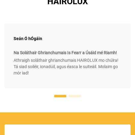
HAIROLUX
Seán Ó hÓgáin
Na Soláthair Ghrianchumais Is Fearr a Úsáid mé Riamh!
Athraigh soláthair ghrianchumais HAIROLUX mo chúlra!
Tá siad soiléir, ionadúil, agus éasca le suiteáil. Molaim go
mór iad!