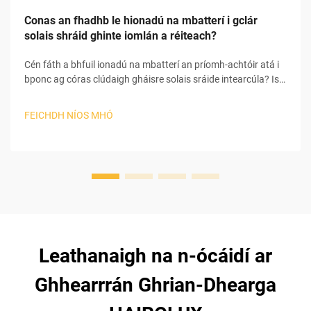
Conas an fhadhb le hionadú na mbatterí i gclár
solais shráid ghinte iomlán a réiteach?
Cén fáth a bhfuil ionadú na mbatterí an príomh-achtóir atá i
bponc ag córas clúdaigh gháisre solais sráide intearcúla? Is é
an batterí an príomhchúis le fadhbanna ar fud an chórais
clúdaigh gháisre solais sráide intearcúla. Tá go leor
FEICHDH NÍOS MHÓ
comhpháirtí ann i gcórais clúdaigh gháisre solais sráide
intearcúla ...
Leathanaigh na n-ócáidí ar
Ghhearrrán Ghrian-Dhearga