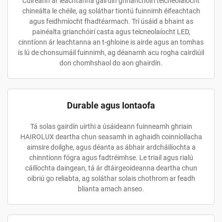
Cuireann ár leachtanna gairdín ghrianchóirí teicneolaíocht
chineálta le chéile, ag soláthar tiontú fuinnimh éifeachtach
agus feidhmíocht fhadtéarmach. Trí úsáid a bhaint as
painéalta grianchóirí casta agus teicneolaíocht LED,
cinntíonn ár leachtanna an t-ghloine is airde agus an tomhas
is lú de chonsumáil fuinnimh, ag déanamh acu rogha cairdiúil
don chomhshaol do aon ghairdín.
Durable agus Iontaofa
Tá solas gairdín uirthi a úsáideann fuinneamh ghriain
HAIROLUX deartha chun seasamh in aghaidh coinníollacha
aimsire doilghe, agus déanta as ábhair ardcháilíochta a
chinntíonn fógra agus fadtréimhse. Le triail agus rialú
cáilíochta daingean, tá ár dtáirgeoideanna deartha chun
oibriú go reliabta, ag soláthar solais chothrom ar feadh
blianta amach anseo.