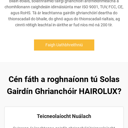
bliain eolais, soláthraímid táirgí grianchóirí ardfheidhmeacha a
chomhlíonann caighdeáin idirnáisiúnta mar ISO 9001, TUV, FCC, CE,
agus RoHS. Tá ár leachtanna gairdín ghrianchóirí deartha do
thionscadail do bhaile, do ghnó agus do thionscadail rialtais, ag
cinnti réitigh leachtaí in-áirithe ar fud níos mó ná 200 tír.
Faigh Uathbhreithniú
Cén fáth a roghnaíonn tú Solas
Gairdín Ghrianchóir HAIROLUX?
Teicneolaíocht Nuálach