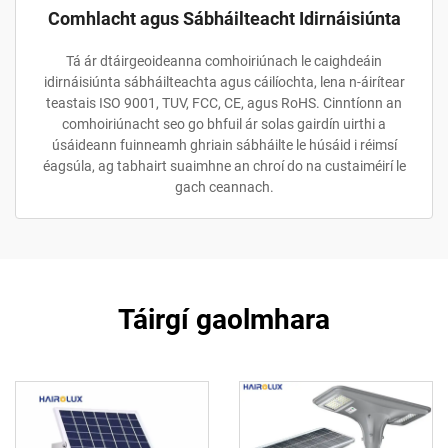
Comhlacht agus Sábháilteacht Idirnáisiúnta
Tá ár dtáirgeoideanna comhoiriúnach le caighdeáin
idirnáisiúnta sábháilteachta agus cáilíochta, lena n-áirítear
teastais ISO 9001, TUV, FCC, CE, agus RoHS. Cinntíonn an
comhoiriúnacht seo go bhfuil ár solas gairdín uirthi a
úsáideann fuinneamh ghriain sábháilte le húsáid i réimsí
éagsúla, ag tabhairt suaimhne an chroí do na custaiméirí le
gach ceannach.
Táirgí gaolmhara