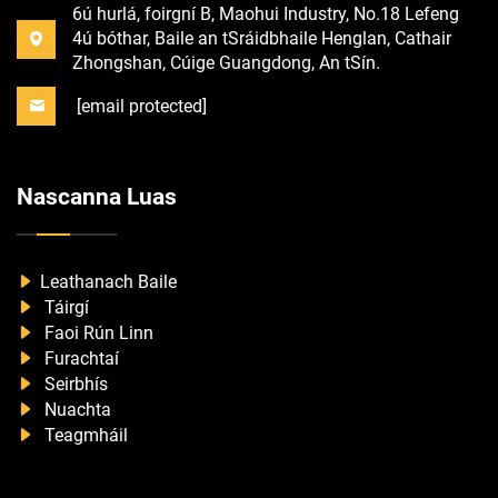
6ú hurlá, foirgní B, Maohui Industry, No.18 Lefeng
4ú bóthar, Baile an tSráidbhaile Henglan, Cathair
Zhongshan, Cúige Guangdong, An tSín.
[email protected]
Nascanna Luas
Leathanach Baile
Táirgí
Faoi Rún Linn
Furachtaí
Seirbhís
Nuachta
Teagmháil