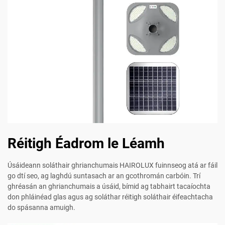
Réitigh Éadrom le Léamh
Úsáideann soláthair ghrianchumais HAIROLUX fuinnseog atá ar fáil
go dtí seo, ag laghdú suntasach ar an gcothromán carbóin. Trí
ghréasán an ghrianchumais a úsáid, bímid ag tabhairt tacaíochta
don phláinéad glas agus ag soláthar réitigh soláthair éifeachtacha
do spásanna amuigh.