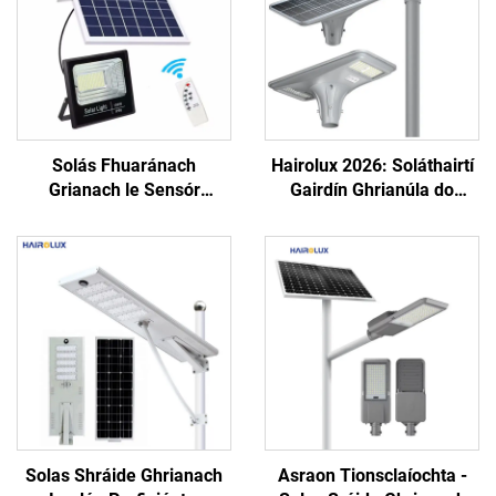
Solás Fhuaránach
Hairolux 2026: Soláthairtí
Grianach le Sensór
Gairdín Ghrianúla do
Gluaiseachta Profisiúnta,
Thionscadal, Soláthairtí
le Rialú Úrscóipeach, le
Bóthar Uisce-Phróifí do
Plataform Ghréine a
Úsáid Amuigh
Líonann Go Tapaidh, LED
Solas Shráide Ghrianach
Asraon Tionsclaíochta -