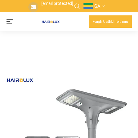
[email protected]
GA
Faigh Uathbhreithniú