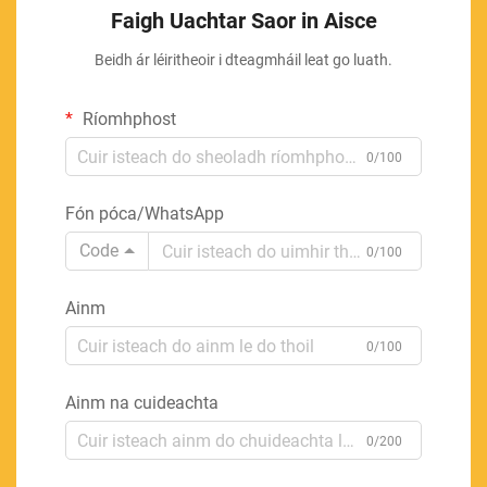
Faigh Uachtar Saor in Aisce
Beidh ár léiritheoir i dteagmháil leat go luath.
Ríomhphost
0/100
Fón póca/WhatsApp
Code
0/100
Ainm
0/100
Ainm na cuideachta
0/200