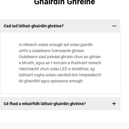
Ghairdín Ghréine
Cad iad láthair ghairdín ghréine?
Is réiteach solais amuigh iad solas gairdín
uirthi a úsáideann fuinneamh ghriain.
Úsáideann siad painéal ghriain chun an ghrian
a bhrath, agus an t-ioncam a thabhairt isteach
i leictreacht chun solas LED a sholáthar, ag
tabhairt rogha solais cairdiúil don timpeallacht
do ghairdíní agus spásanna amuigh.
Cé fhad a mhairfidh láthair ghairdín ghréine?