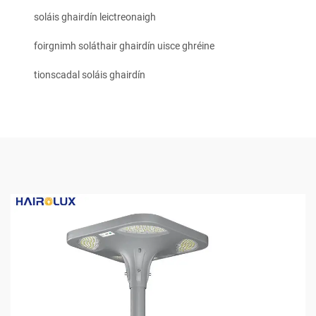
soláis ghairdín leictreonaigh
foirgnimh soláthair ghairdín uisce ghréine
tionscadal soláis ghairdín