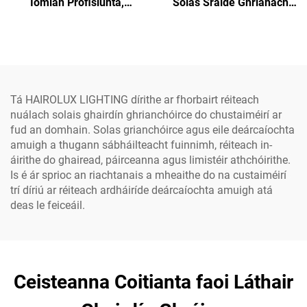
Iomlán Profisiúnta,
Solas Sráide Ghrianach
Alúiminiam, Bán Fuar,
LEID Scoiltte, Leictreachas
Silicium Monocristeal, ar
Lifepo4 Litiúim Alumainim
Dhuaiseanna Foirgnimh
Uisce-ghabhálach IP65
don Amharc Amuigh
Tá HAIROLUX LIGHTING dírithe ar fhorbairt réiteach
nuálach solais ghairdín ghrianchóirce do chustaiméirí ar
fud an domhain. Solas grianchóirce agus eile deárcaíochta
amuigh a thugann sábháilteacht fuinnimh, réiteach in-
áirithe do ghairead, páirceanna agus limistéir athchóirithe.
Is é ár sprioc an riachtanais a mheaithe do na custaiméirí
trí díriú ar réiteach ardháiríde deárcaíochta amuigh atá
deas le feiceáil.
Ceisteanna Coitianta faoi Láthair