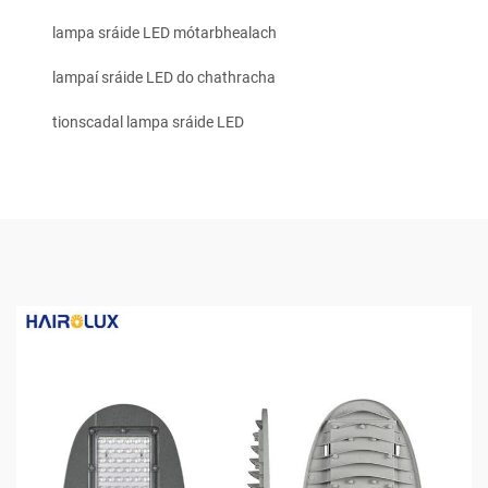
lampa sráide LED mótarbhealach
lampaí sráide LED do chathracha
tionscadal lampa sráide LED