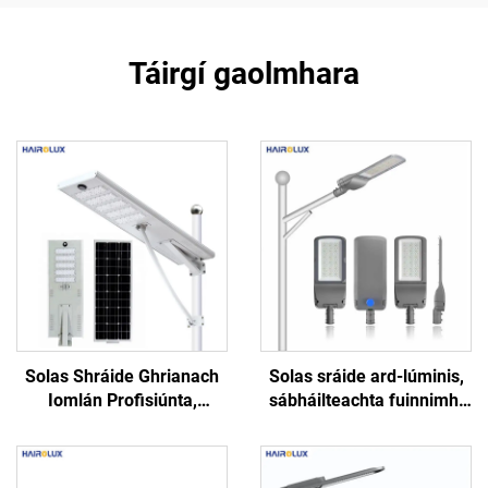
Táirgí gaolmhara
Solas Shráide Ghrianach
Solas sráide ard-lúminis,
Iomlán Profisiúnta,
sábháilteachta fuinnimh,
Alúiminiam, Bán Fuar,
bóthar, slí mór, solas
Silicium Monocristeal, ar
sráide LED soiléir
Dhuaiseanna Foirgnimh