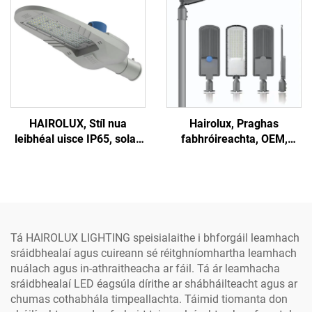
HAIROLUX, Stíl nua
Hairolux, Praghas
leibhéal uisce IP65, solas
fabhróireachta, OEM,
amuigh, 50W, 100W, 150W,
solas sráide LED an-
solas sráide LED do
ghloine, leann an-ghloine
shábháilteacht an bhoird
agus leann PC, amuigh,
100W, 150W
Tá HAIROLUX LIGHTING speisialaithe i bhforgáil leamhach
sráidbhealaí agus cuireann sé réitghníomhartha leamhach
nuálach agus in-athraitheacha ar fáil. Tá ár leamhacha
sráidbhealaí LED éagsúla dírithe ar shábháilteacht agus ar
chumas cothabhála timpeallachta. Táimid tiomanta don