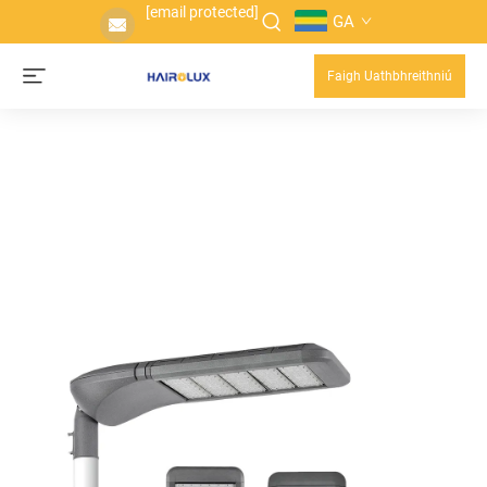
[email protected]
GA
Faigh Uathbhreithniú