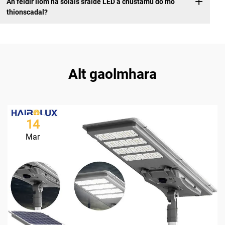
An féidir liom na soláis sráide LED a chustamú do mo
thionscadal?
Alt gaolmhara
14
Mar