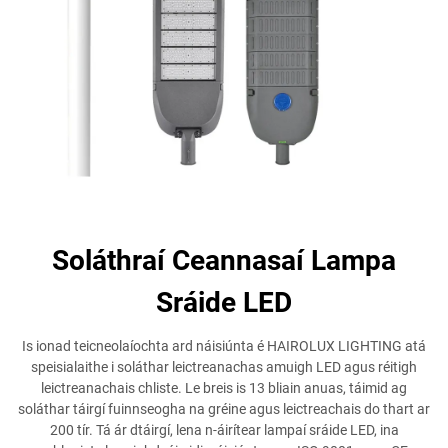
Soláthraí Ceannasaí Lampa
Sráide LED
Is ionad teicneolaíochta ard náisiúnta é HAIROLUX LIGHTING atá
speisialaithe i soláthar leictreanachas amuigh LED agus réitigh
leictreanachais chliste. Le breis is 13 bliain anuas, táimid ag
soláthar táirgí fuinnseogha na gréine agus leictreachais do thart ar
200 tír. Tá ár dtáirgí, lena n-áirítear lampaí sráide LED, ina