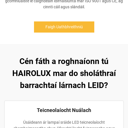
gcomhluaiste le caighdeáin idirnáisiúnta mar ISO 9001 agus CE, ag
cinnti cáil agus slándáil.
Faigh Uathbhreithniú
Cén fáth a roghnaíonn tú
HAIROLUX mar do sholáthraí
barrachtaí lárnach LEID?
Teicneolaíocht Nuálach
Úsáideann ár lampaí sráide LED teicneolaíocht