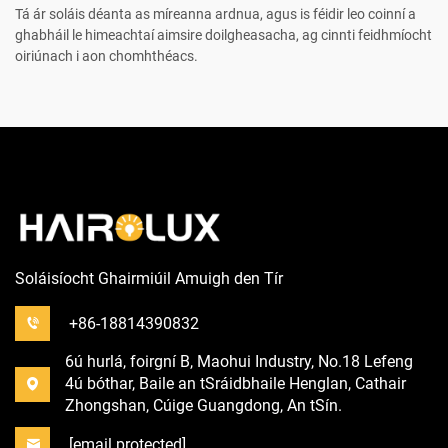
Tá ár soláis déanta as míreanna ardnua, agus is féidir leo coinní a
ghabháil le himeachtaí aimsire doilgheasacha, ag cinnti feidhmíocht
oiriúnach i aon chomhthéacs.
Soláisíocht Ghairmiúil Amuigh den Tír
+86-18814390832
6ú hurlá, foirgní B, Maohui Industry, No.18 Lefeng
4ú bóthar, Baile an tSráidbhaile Henglan, Cathair
Zhongshan, Cúige Guangdong, An tSín.
[email protected]