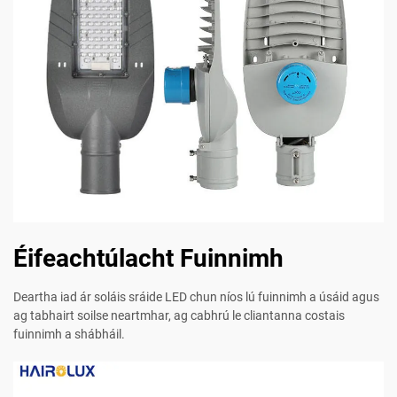
Éifeachtúlacht Fuinnimh
Deartha iad ár soláis sráide LED chun níos lú fuinnimh a úsáid agus
ag tabhairt soilse neartmhar, ag cabhrú le cliantanna costais
fuinnimh a shábháil.