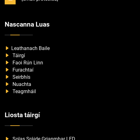
Nascanna Luas
Leathanach Baile
Táirgí
Faoi Rún Linn
Furachtaí
Seirbhís
Nuachta
Teagmháil
Liosta táirgí
Solas Sráide Grianmhar LED