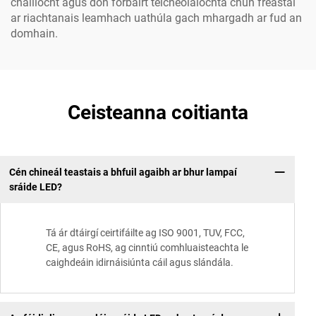
cháilíocht agus don forbairt teicneolaíochta chun freastal
ar riachtanais leamhach uathúla gach mhargadh ar fud an
domhain.
Ceisteanna coitianta
Cén chineál teastais a bhfuil agaibh ar bhur lampaí
sráide LED?
Tá ár dtáirgí ceirtifáilte ag ISO 9001, TUV, FCC,
CE, agus RoHS, ag cinntiú comhluaisteachta le
caighdeáin idirnáisiúnta cáil agus slándála.