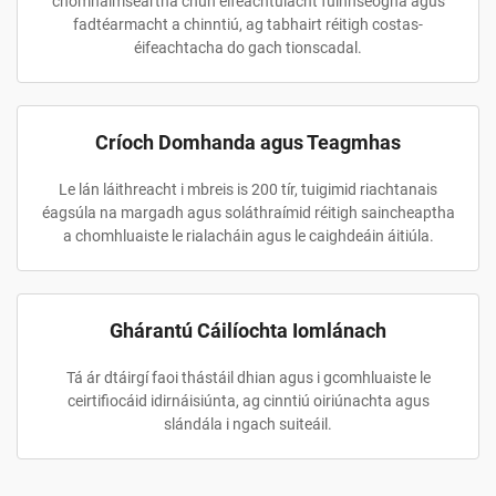
chomhaimseartha chun éifeachtúlacht fuinnseogha agus
fadtéarmacht a chinntiú, ag tabhairt réitigh costas-
éifeachtacha do gach tionscadal.
Críoch Domhanda agus Teagmhas
Le lán láithreacht i mbreis is 200 tír, tuigimid riachtanais
éagsúla na margadh agus soláthraímid réitigh saincheaptha
a chomhluaiste le rialacháin agus le caighdeáin áitiúla.
Ghárantú Cáilíochta Iomlánach
Tá ár dtáirgí faoi thástáil dhian agus i gcomhluaiste le
ceirtifiocáid idirnáisiúnta, ag cinntiú oiriúnachta agus
slándála i ngach suiteáil.