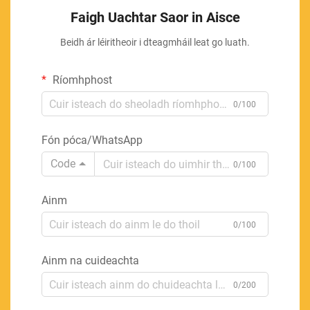
Faigh Uachtar Saor in Aisce
Beidh ár léiritheoir i dteagmháil leat go luath.
Ríomhphost
0/100
Fón póca/WhatsApp
Code
0/100
Ainm
0/100
Ainm na cuideachta
0/200