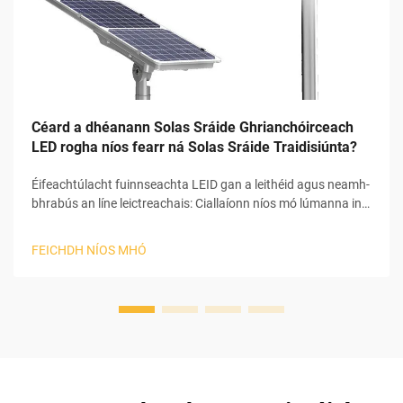
Céard a dhéanann Solas Sráide Ghrianchóirceach
LED rogha níos fearr ná Solas Sráide Traidisiúnta?
Éifeachtúlacht fuinnseachta LEID gan a leithéid agus neamh-
bhrabús an líne leictreachais: Ciallaíonn níos mó lúmanna in
aghaidh an wata níos ísle wattáilte LEID go bhfuil buntáiste
soiléir acu thar roghanna tóiríochta traidisiúnta ó thaobh
FEICHDH NÍOS MHÓ
éifeachtúlachta de. Is féidir leo 130 go dtí 1...