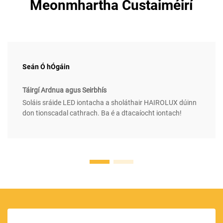
Meonmhartha Custaiméirí
Seán Ó hÓgáin
Táirgí Ardnua agus Seirbhís
Soláis sráide LED iontacha a sholáthair HAIROLUX dúinn
don tionscadal cathrach. Ba é a dtacaíocht iontach!