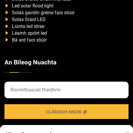
Led solar flood light
Solas gairdín gréine faoi stiúir
Solas Sráid LED
Liúnta led strae
Léamh spóirt led
Bá ard faoi stiúir
An Bileog Nuachta
CLÁRAIGH ANOIS