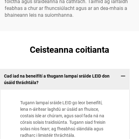
folctha agus sráideanna na cathrach. Táimid ag iarraidh
feabhas a chur ar fhuncsiúlacht agus ar an dea-mhais a
bhaineann leis na suíomhanna.
Ceisteanna coitianta
Cad iad na beneifítí a thugann lampaí sráide LEID don
úsáid thráchtála?
Tugann lampaí sráide LEID go leor beneifítí,
lena n-áirítear laghdú ar úsáid an fhuisce,
costais ísle ar chúram, agus saol fada ná na
córais solais traidisiúnta. Tugann siad freisin
solas níos fearr, ag fheabhsú slándála agus
radharc i limistéir thráchtála.