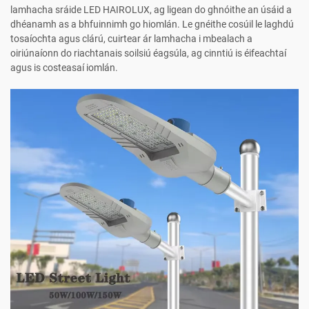
lamhacha sráide LED HAIROLUX, ag ligean do ghnóithe an úsáid a
dhéanamh as a bhfuinnimh go hiomlán. Le gnéithe cosúil le laghdú
tosaíochta agus clárú, cuirtear ár lamhacha i mbealach a
oiriúnaíonn do riachtanais soilsiú éagsúla, ag cinntiú is éifeachtaí
agus is costeasaí iomlán.