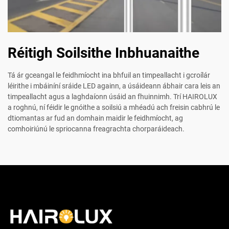
Réitigh Soilsithe Inbhuanaithe
Tá ár gceangal le feidhmíocht ina bhfuil an timpeallacht i gcroílár
léirithe i mbáiníní sráide LED againn, a úsáideann ábhair cara leis an
timpeallacht agus a laghdaíonn úsáid an fhuinnimh. Trí HAIROLUX
a roghnú, ní féidir le gnóithe a soilsiú a mhéadú ach freisin cabhrú le
dtiomantas ar fud an domhain maidir le feidhmíocht, ag
comhoiriúnú le spriocanna freagrachta chorparáideach.