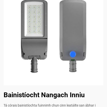
Bainistíocht Nangach Inniu
Tá córais bainistíochta fuinnimh chun cinn leatáilte san ábhar i