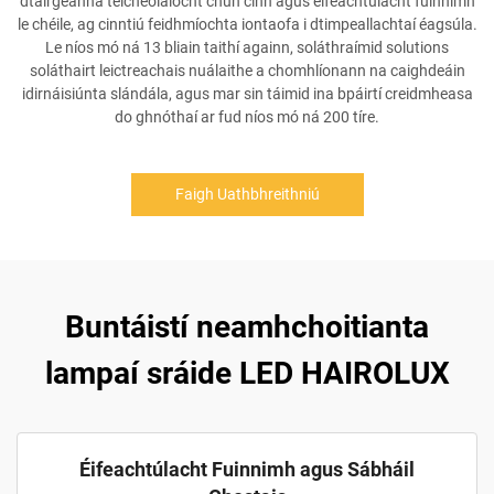
dtáirgeanna teicneolaíocht chun cinn agus éifeachtúlacht fuinnimh
le chéile, ag cinntiú feidhmíochta iontaofa i dtimpeallachtaí éagsúla.
Le níos mó ná 13 bliain taithí againn, soláthraímid solutions
soláthairt leictreachais nuálaithe a chomhlíonann na caighdeáin
idirnáisiúnta slándála, agus mar sin táimid ina bpáirtí creidmheasa
do ghnóthaí ar fud níos mó ná 200 tíre.
Faigh Uathbhreithniú
Buntáistí neamhchoitianta
lampaí sráide LED HAIROLUX
Éifeachtúlacht Fuinnimh agus Sábháil