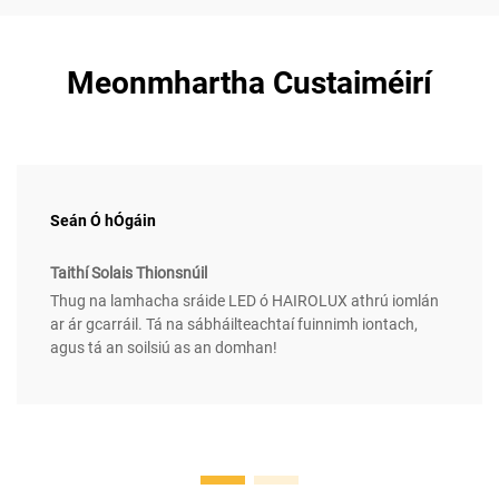
Meonmhartha Custaiméirí
Seán Ó hÓgáin
Taithí Solais Thionsnúil
Thug na lamhacha sráide LED ó HAIROLUX athrú iomlán
ar ár gcarráil. Tá na sábháilteachtaí fuinnimh iontach,
agus tá an soilsiú as an domhan!