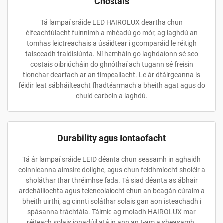
Chostais
Tá lampaí sráide LED HAIROLUX deartha chun
éifeachtúlacht fuinnimh a mhéadú go mór, ag laghdú an
tomhas leictreachais a úsáidtear i gcomparáid le réitigh
taisceadh traidisiúnta. Ní hamháin go laghdaíonn sé seo
costais oibriúcháin do ghnóthaí ach tugann sé freisin
tionchar dearfach ar an timpeallacht. Le ár dtáirgeanna is
féidir leat sábháilteacht fhadtéarmach a bheith agat agus do
chuid carboin a laghdú.
Durability agus Iontaofacht
Tá ár lampaí sráide LEID déanta chun seasamh in aghaidh
coinnleanna aimsire doilghe, agus chun feidhmíocht sholéir a
sholáthar thar thréimhse fada. Tá siad déanta as ábhair
ardcháilíochta agus teicneolaíocht chun an beagán cúraim a
bheith uirthi, ag cinnti soláthar solais gan aon isteachadh i
spásanna tráchtála. Táimid ag moladh HAIROLUX mar
réiteach solais ionadúil atá in ann an t-am a sheasamh.