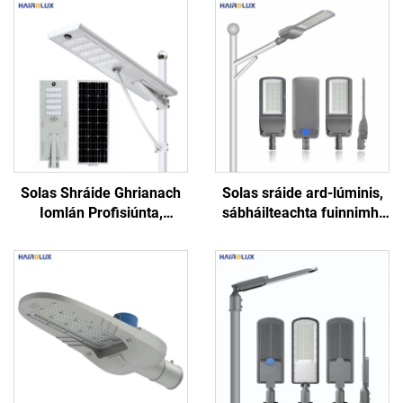
Solas Shráide Ghrianach
Solas sráide ard-lúminis,
Iomlán Profisiúnta,
sábháilteachta fuinnimh,
Alúiminiam, Bán Fuar,
bóthar, slí mór, solas
Silicium Monocristeal, ar
sráide LED soiléir
Dhuaiseanna Foirgnimh