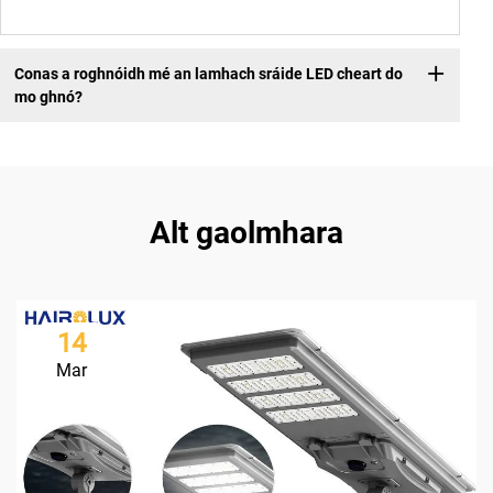
Conas a roghnóidh mé an lamhach sráide LED cheart do
mo ghnó?
Alt gaolmhara
14
Mar