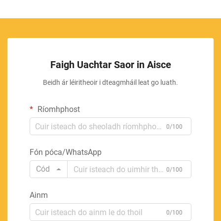
Faigh Uachtar Saor in Aisce
Beidh ár léiritheoir i dteagmháil leat go luath.
Ríomhphost
0/100
Fón póca/WhatsApp
Cód
0/100
Ainm
0/100