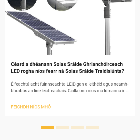
Céard a dhéanann Solas Sráide Ghrianchóirceach
LED rogha níos fearr ná Solas Sráide Traidisiúnta?
Éifeachtúlacht fuinnseachta LEID gan a leithéid agus neamh-
bhrabús an líne leictreachais: Ciallaíonn níos mó lúmanna in
aghaidh an wata níos ísle wattáilte LEID go bhfuil buntáiste
soiléir acu thar roghanna tóiríochta traidisiúnta ó thaobh
FEICHDH NÍOS MHÓ
éifeachtúlachta de. Is féidir leo 130 go dtí 1...