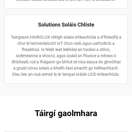
Solutions Soláis Chliste
Tairgeann HAIROLUX réitigh solais intleachtúla a d’fhéadfá a
chur le teicneolaíocht IoT chun rialú agus uathoibriú a
fheabhsú. Is féidir leat leibhéal an tsolais a athrú,
scéimeanna a shocrú, agus úsáid an fhuisce a mheas ó
dhícheall, rud a fhágann go bhfuil sé níos éasca do ghnóthaí
a gcuid córas solais a bheith faoi smacht go héifeachtach.
Glac leis an nuá-aimsir le ár lampaí sráide LEID intleachtúla.
Táirgí gaolmhara