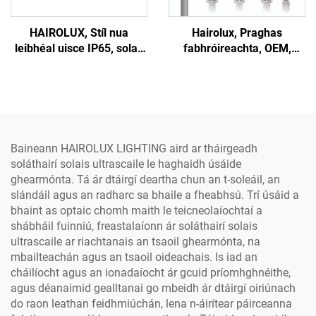
HAIROLUX, Stíl nua
Hairolux, Praghas
leibhéal uisce IP65, solas
fabhróireachta, OEM,
amuigh, 50W, 100W, 150W,
solas sráide LED an-
solas sráide LED do
ghloine, leann an-ghloine
shábháilteacht an bhoird
agus leann PC, amuigh,
100W, 150W
Baineann HAIROLUX LIGHTING aird ar tháirgeadh
soláthairí solais ultrascaile le haghaidh úsáide
ghearmónta. Tá ár dtáirgí deartha chun an t-soleáil, an
slándáil agus an radharc sa bhaile a fheabhsú. Trí úsáid a
bhaint as optaic chomh maith le teicneolaíochtaí a
shábháil fuinniú, freastalaíonn ár soláthairí solais
ultrascaile ar riachtanais an tsaoil ghearmónta, na
mbailteachán agus an tsaoil oideachais. Is iad an
cháilíocht agus an ionadaíocht ár gcuid príomhghnéithe,
agus déanaimid gealltanai go mbeidh ár dtáirgí oiriúnach
do raon leathan feidhmiúchán, lena n-áirítear páirceanna