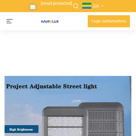
[email protected]
GA
Faigh Uathbhreithniú