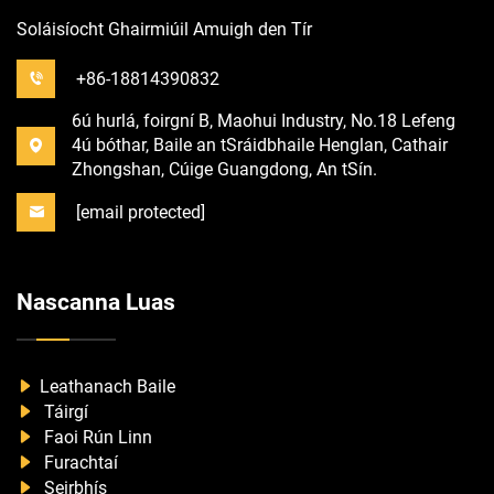
Soláisíocht Ghairmiúil Amuigh den Tír
+86-18814390832
6ú hurlá, foirgní B, Maohui Industry, No.18 Lefeng
4ú bóthar, Baile an tSráidbhaile Henglan, Cathair
Zhongshan, Cúige Guangdong, An tSín.
[email protected]
Nascanna Luas
Leathanach Baile
Táirgí
Faoi Rún Linn
Furachtaí
Seirbhís