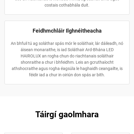
costais cothabhála duit.
Feidhmchláir Ilghnéitheacha
An bhfuil tú ag soláthar spás mór le soláthair, lár dáileadh, nó
áisean monaraithe, is iad Soláthair Ard-Bhána LED
HAIROLUX an rogha chun do riachtanais soláthair
shonraithe a chur i bhfeidhm. Leis an gcruthaíocht
athshocraithe agus rogha éagsúla le haghaidh ceangailte, is
féidir iad a chur in oiriún don spás ar bith.
Táirgí gaolmhara