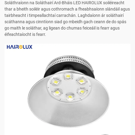
Soláthraíonn na Soláthairí Ard-Bháis LED HAIROLUX soiléireacht
thar a bheith soiléir agus cothromach a fheabhsaíonn slándáil agus
tairbheacht i timpeallachtaí carrachán. Laghdaíonn ár soláthairí
scáthanna agus cinntíonn siad go mbeidh gach ceann de do spás
go maith le soláthar, ag ligean do chumas feiceáil is fearr agus
éifeachtaíocht is fearr.