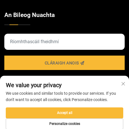
An Bileog Nuachta
CLÁRAIGH ANOIS
We value your privacy
Iarratas Cóipcheart © 2026 ag Cuideachta
We use cookies and similar tools to provide our services. If you
TEICNEOLAÍOCHTA SOILSIÚ ZHONGSHAN HAIROLUX -
don't want to accept all cookies, click Personalize cookies.
Beartas Príobháideachta
Accept all
Personalize cookies