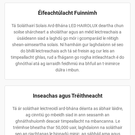
Éifeachtúlacht Fuinnimh
Tá Soláthairí Solais Ard-Bhána LED HAIROLUX deartha chun
soilse shárcheart a sholáthar agus an méid leictreachais a
úsáideann siad a laghdú go mór i gcomparáid le réitigh
shean-aimseartha solais. Ní hamháin gur laghdaíonn sé seo
do bhillí leictreachais ach tá sé freisin ag cur leis an
timpeallacht ghlas, rud a fhágann go rogha intleachtach é do
ghnóthaí atá ag iarraidh feidhmiú ina bhfuil an t-inimirce
dúlra i mbun.
Inseachas agus Tréithneacht
Tá ár soláthair leictreoidí ard-bhána déanta as ábhair láidre,
ag cinntiú go mbeidh siad in ann seasamh an
ghnáthshuíomh deacair timpeallacht na mbancanna. Le
tréimhse bheatha thar 50,000 uair, laghdaíonn na soláthair
seo an riachtanas le hionadú minic, ag sábháil ama agus