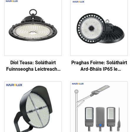
Díol Teasa: Soláthairt
Praghas Foirne: Soláthairt
Fuinnseogha Leictreacha
Ard-Bháis IP65 le
le Alúiminiam do Stóráin –
Cumhacht Iolrach, Cróga,
Lus UFO Ardghlan,
100W, 150W, 200W, 250W
Soláthairt Indiastriúil
do Oifigí agus do
100W, 150W, 200W LED
Dhreapáin Leictreacha
Ard-Bháis
Ard-Bháis