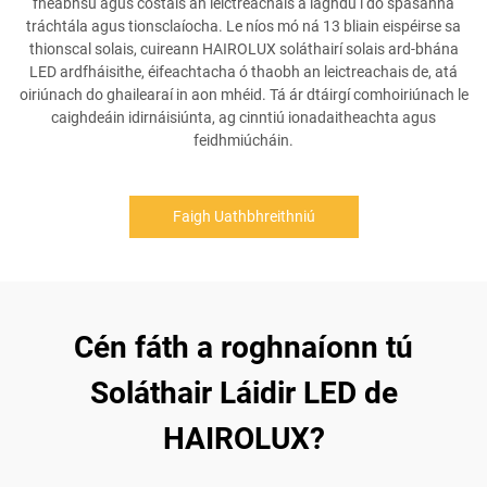
fheabhsú agus costais an leictreachais a laghdú i do spásanna
tráchtála agus tionsclaíocha. Le níos mó ná 13 bliain eispéirse sa
thionscal solais, cuireann HAIROLUX soláthairí solais ard-bhána
LED ardfháisithe, éifeachtacha ó thaobh an leictreachais de, atá
oiriúnach do ghailearaí in aon mhéid. Tá ár dtáirgí comhoiriúnach le
caighdeáin idirnáisiúnta, ag cinntiú ionadaitheachta agus
feidhmiúcháin.
Faigh Uathbhreithniú
Cén fáth a roghnaíonn tú
Soláthair Láidir LED de
HAIROLUX?