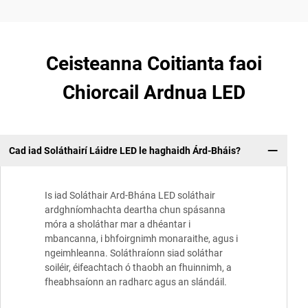
Ceisteanna Coitianta faoi
Chiorcail Ardnua LED
Cad iad Soláthairí Láidre LED le haghaidh Árd-Bháis?
Is iad Soláthair Ard-Bhána LED soláthair
ardghníomhachta deartha chun spásanna
móra a sholáthar mar a dhéantar i
mbancanna, i bhfoirgnimh monaraithe, agus i
ngeimhleanna. Soláthraíonn siad soláthar
soiléir, éifeachtach ó thaobh an fhuinnimh, a
fheabhsaíonn an radharc agus an slándáil.