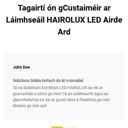
Tagairtí ón gCustaiméir ar
Láimhseáil HAIROLUX LED Airde
Ard
John Doe
Solutions Soláis iontach do ár n-ionsálaí
Tá na Soláthairí Ard-Bháis LED HAIROLUX tar éis ár
gcarrachán a athrú go mór! Tá an soiléireacht agus an
glanmhalartas tar éis ár gcuid oibre a fheabhsú go mór.
Molaim go mór iad!