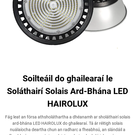
Soilteáil do ghailearaí le
Soláthairí Solais Ard-Bhána LED
HAIROLUX
Fág leat an fórsa athsholáthartha a dhéanamh ar sholáthairí solais
ard-bhána LED HAIROLUX do ghailearaí. Tá ár réitigh solais
nuálaíocha deartha chun an radharc a fheabhsú, an slándáil a