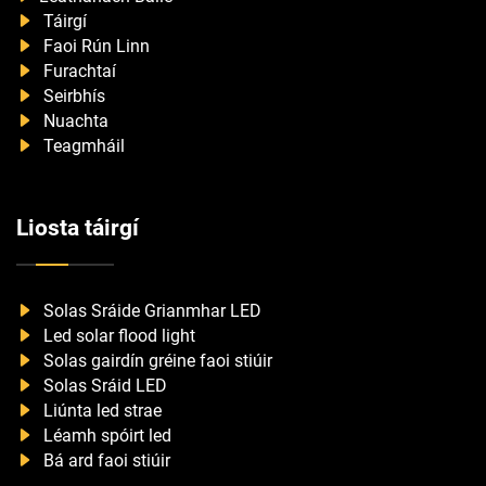
Táirgí
Faoi Rún Linn
Furachtaí
Seirbhís
Nuachta
Teagmháil
Liosta táirgí
Solas Sráide Grianmhar LED
Led solar flood light
Solas gairdín gréine faoi stiúir
Solas Sráid LED
Liúnta led strae
Léamh spóirt led
Bá ard faoi stiúir