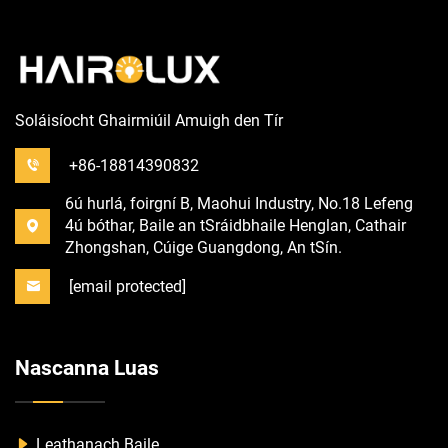
Soláisíocht Ghairmiúil Amuigh den Tír
+86-18814390832
6ú hurlá, foirgní B, Maohui Industry, No.18 Lefeng
4ú bóthar, Baile an tSráidbhaile Henglan, Cathair
Zhongshan, Cúige Guangdong, An tSín.
[email protected]
Nascanna Luas
Leathanach Baile