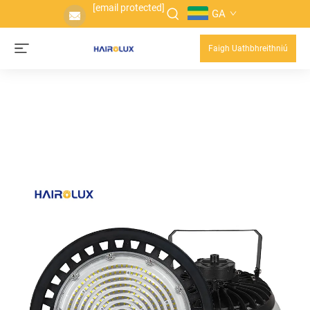
[email protected]
GA
Faigh Uathbhreithniú