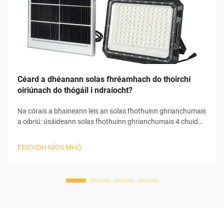
Céard a dhéanann solas fhréamhach do thoirchí
oiriúnach do thógáil i ndraíocht?
Na córais a bhaineann leis an solas fhothuinn ghrianchumais
a oibriú: úsáideann solas fhothuinn ghrianchumais 4 chuid
príomhchuid chun an ghrianbhrat a thiontú i leictreachas
úsáideach chun féin a chur i mbun. I dtosach an phróisis,
FEICHDH NÍOS MHÓ
bainann an pheann ghrianchumais an ghrianbhrat agus
tosaíonn sé an photaileictreachas...