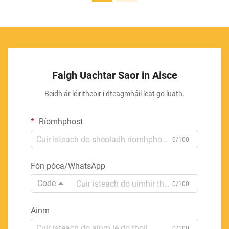
Faigh Uachtar Saor in Aisce
Beidh ár léiritheoir i dteagmháil leat go luath.
Ríomhphost
0/100
Fón póca/WhatsApp
Code
0/100
Ainm
0/100