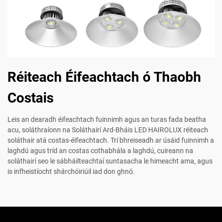
Réiteach Éifeachtach ó Thaobh
Costais
Leis an dearadh éifeachtach fuinnimh agus an turas fada beatha
acu, soláthraíonn na Soláthairí Ard-Bháis LED HAIROLUX réiteach
soláthair atá costas-éifeachtach. Trí bhreiseadh ar úsáid fuinnimh a
laghdú agus tríd an costas cothabhála a laghdú, cuireann na
soláthairí seo le sábháilteachtaí suntasacha le himeacht ama, agus
is infheistíocht shárchóiriúil iad don ghnó.