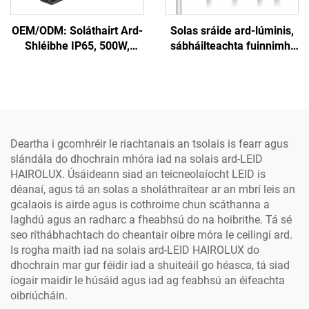
OEM/ODM: Soláthairt Ard-
Solas sráide ard-lúminis,
Shléibhe IP65, 500W,
sábháilteachta fuinnimh,
600W, 800W, 1000W le
bóthar, slí mór, solas
Léins Optúil Alúiminiam do
sráide LED soiléir
Úsáid Amuigh – Soláthairt
Láir Láir do Pharcáil, do
Pháircanna Peile agus do
Thaisceanna
Deartha i gcomhréir le riachtanais an tsolais is fearr agus
slándála do dhochrain mhóra iad na solais ard-LEID
HAIROLUX. Úsáideann siad an teicneolaíocht LEID is
déanaí, agus tá an solas a sholáthraítear ar an mbrí leis an
gcalaois is airde agus is cothroime chun scáthanna a
laghdú agus an radharc a fheabhsú do na hoibrithe. Tá sé
seo ríthábhachtach do cheantair oibre móra le ceilingí ard.
Is rogha maith iad na solais ard-LEID HAIROLUX do
dhochrain mar gur féidir iad a shuiteáil go héasca, tá siad
íogair maidir le húsáid agus iad ag feabhsú an éifeachta
oibriúcháin.