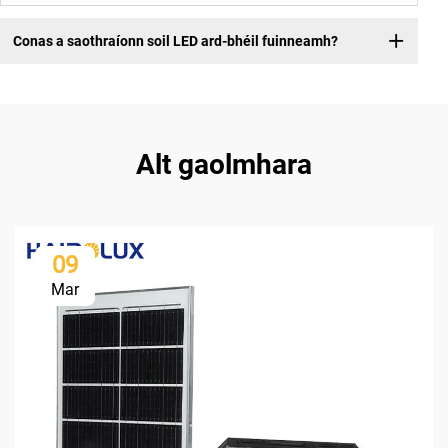
Conas a saothraíonn soil LED ard-bhéil fuinneamh?
Alt gaolmhara
09
Mar