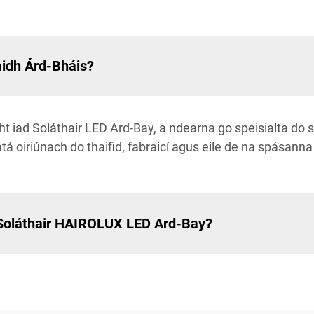
aidh Árd-Bháis?
ht iad Soláthair LED Ard-Bay, a ndearna go speisialta do
tá oiriúnach do thaifid, fabraicí agus eile de na spásann
 Soláthair HAIROLUX LED Ard-Bay?