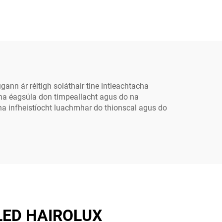
túil
sráide LED soiléir
sáid
t Láir
 do
agus
a
ann ár réitigh soláthair tine intleachtacha
sanna éagsúla don timpeallacht agus do na
na infheistíocht luachmhar do thionscal agus do
a LED HAIROLUX