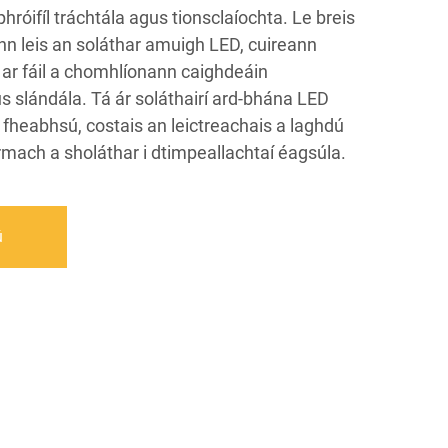
óifíl tráchtála agus tionsclaíochta. Le breis
eann leis an soláthar amuigh LED, cuireann
ar fáil a chomhlíonann caighdeáin
us slándála. Tá ár soláthairí ard-bhána LED
fheabhsú, costais an leictreachais a laghdú
mach a sholáthar i dtimpeallachtaí éagsúla.
ú