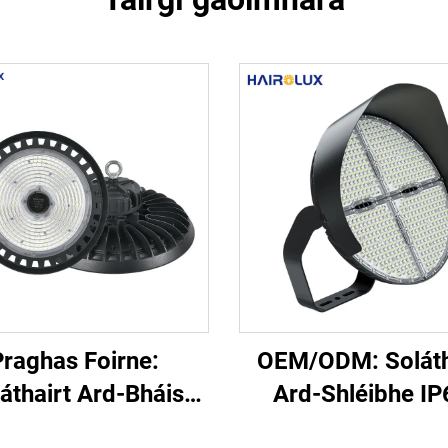
Praghas Foirne:
OEM/ODM: Soláth
áthairt Ard-Bháis
Ard-Shléibhe IP
P65 le Cumhacht
500W, 600W, 80