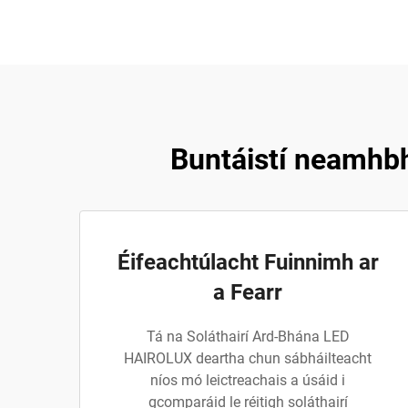
Buntáistí neamhb
Éifeachtúlacht Fuinnimh ar
a Fearr
Tá na Soláthairí Ard-Bhána LED
HAIROLUX deartha chun sábháilteacht
níos mó leictreachais a úsáid i
gcomparáid le réitigh soláthairí