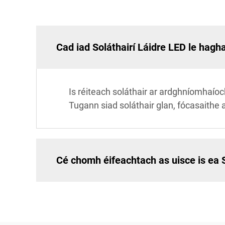
Cad iad Soláthairí Láidre LED le hagh
Is réiteach soláthair ar ardghníomhaíoc
Tugann siad soláthair glan, fócasaithe a
Cé chomh éifeachtach as uisce is ea