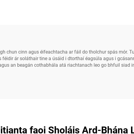
rach, Cróga, 100W,
1000W le Léins Op
W, 200W, 250W do
Alúiminiam do Ú
í agus do Dhreapáin
Amuigh – Soláthair
treacha Ard-Bháis
Láir do Pharcáil,
Pháircanna Peile 
do Thaisceann
h chun cinn agus éifeachtacha ar fáil do tholchur spás mór. Tug
Is féidir ár soláthair tine a úsáid i dtorthaí éagsúla agus i gcá
agus an beagán cothabhála atá riachtanach leo go bhfuil siad i
itianta faoi Sholáis Ard-Bhán