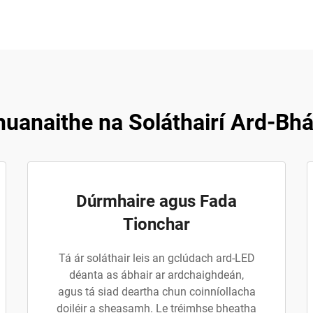
huanaithe na Soláthairí Ard-B
Dúrmhaire agus Fada
Tionchar
Tá ár soláthair leis an gclúdach ard-LED
déanta as ábhair ar ardchaighdeán,
agus tá siad deartha chun coinníollacha
doiléir a sheasamh. Le tréimhse bheatha