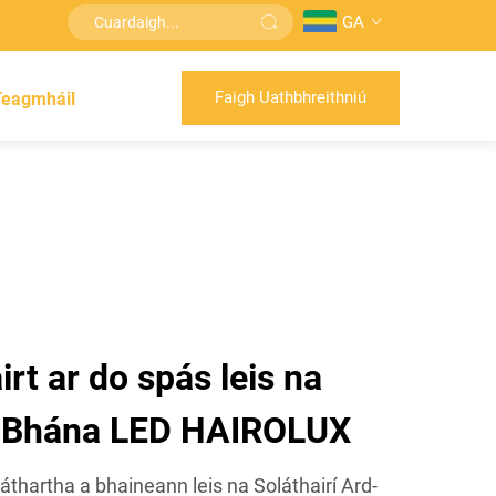
GA
Faigh Uathbhreithniú
Teagmháil
irt ar do spás leis na
d-Bhána LED HAIROLUX
thartha a bhaineann leis na Soláthairí Ard-