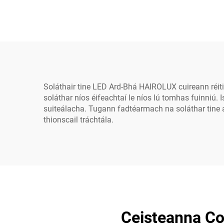
– Lus UFO Ardghlan,
Iol
Soláthairt Indiastriúil
150
100W, 150W, 200W LED
Oifig
Ard-Bháis
Leic
Soláthair tine LED Ard-Bhá HAIROLUX cuireann réitig
soláthar níos éifeachtaí le níos lú tomhas fuinniú. 
suiteálacha. Tugann fadtéarmach na soláthar tine 
thionscail tráchtála.
Ceisteanna Co