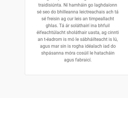
traidisiúnta. Ní hamháin go laghdaíonn
sé seo do bhilleanna leictreachais ach tá
sé freisin ag cur leis an timpeallacht
ghlas. Tá ár soláthairí ina bhfuil
éifeachtúlacht sholáthair uasta, ag cinnti
an t-éadrom is mó le sábháilteacht is lú,
agus mar sin is rogha idéalach iad do
shpásanna móra cosúil le hatacháin
agus fabraicí.