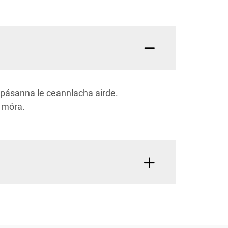
 spásanna le ceannlacha airde.
a móra.