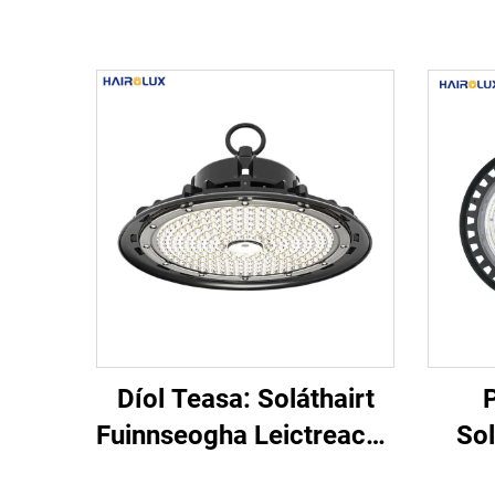
Díol Teasa: Soláthairt
Fuinnseogha Leictreacha
Sol
le Alúiminiam do Stóráin
I