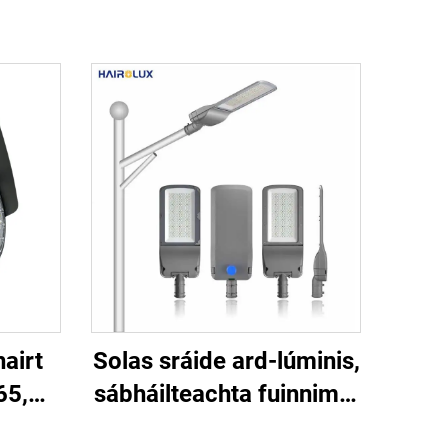
airt
Solas sráide ard-lúminis,
65,
sábháilteachta fuinnimh,
0W,
bóthar, slí mór, solas