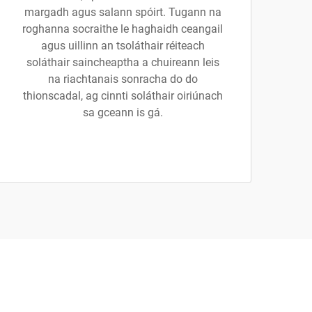
margadh agus salann spóirt. Tugann na
roghanna socraithe le haghaidh ceangail
agus uillinn an tsoláthair réiteach
soláthair saincheaptha a chuireann leis
na riachtanais sonracha do do
thionscadal, ag cinnti soláthair oiriúnach
sa gceann is gá.