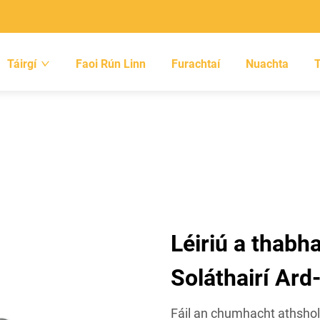
Táirgí
Faoi Rún Linn
Furachtaí
Nuachta
Léiriú a thabha
Soláthairí Ar
Fáil an chumhacht athsholá