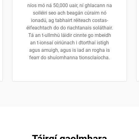
níos mó ná 50,000 uair, ní ghlacann na
soiléiri seo ach beagán cúraim nó
ionadú, ag tabhairt réiteach costas-
éifeachtach do do riachtanais soláthair.
Tá an t-ullmhú láidir cinnte go mbeidh
an t-ionsaí oiriúnach i dtorthaí istigh
agus amuigh, agus is iad an rogha is
fearr do shuíomhanna tionsclaíocha.
Táirgí gaolmhara