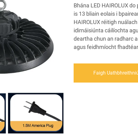
Bhána LED HAIROLUX do phr
is 13 bliain eolais i bpair
HAIROLUX réitigh nuálach 
idirnáisiúnta cáilíochta ag
deartha chun an radharc a 
agus feidhmíocht fhadtéar
Faigh Uathbhreithni