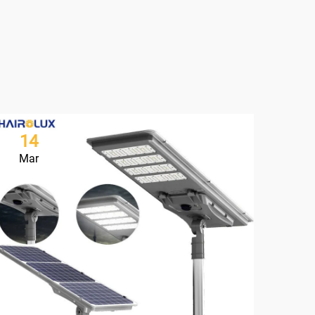
14
2
Mar
Ma