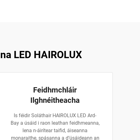
hána LED HAIROLUX
Feidhmchláir
Ilghnéitheacha
Is féidir Soláthair HAIROLUX LED Ard-
Bay a úsáid i raon leathan feidhmeanna,
lena n-áirítear taifid, áiseanna
monaraithe, spásanna a d’úsáideann an