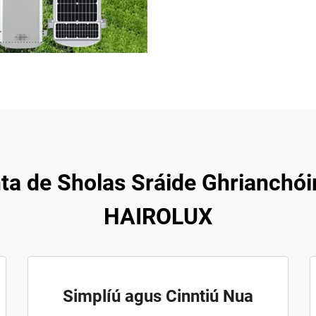
nta de Sholas Sráide Ghrianchó
HAIROLUX
Simplíú agus Cinntiú Nua