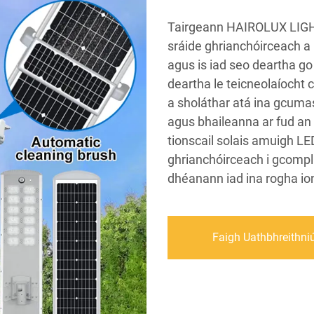
Tairgeann HAIROLUX LIGHT
sráide ghrianchóirceach a
agus is iad seo deartha go 
deartha le teicneolaíocht 
a sholáthar atá ina gcuma
agus bhaileanna ar fud an 
tionscail solais amuigh LE
ghrianchóirceach i gcompli
dhéanann iad ina rogha ion
Faigh Uathbhreithni