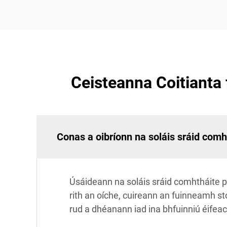
Ceisteanna Coitiant
Conas a oibríonn na soláis sráid comh
Úsáideann na soláis sráid comhtháite pain
rith an oíche, cuireann an fuinneamh st
rud a dhéanann iad ina bhfuinniú éifeac