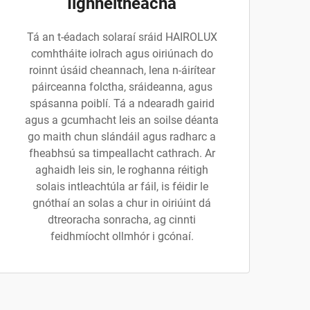
Ilghnéitheacha
Tá an t-éadach solaraí sráid HAIROLUX
comhtháite iolrach agus oiriúnach do
roinnt úsáid cheannach, lena n-áirítear
páirceanna folctha, sráideanna, agus
spásanna poiblí. Tá a ndearadh gairid
agus a gcumhacht leis an soilse déanta
go maith chun slándáil agus radharc a
fheabhsú sa timpeallacht cathrach. Ar
aghaidh leis sin, le roghanna réitigh
solais intleachtúla ar fáil, is féidir le
gnóthaí an solas a chur in oiriúint dá
dtreoracha sonracha, ag cinnti
feidhmíocht ollmhór i gcónaí.