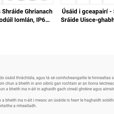
 Shráide Ghrianach
Úsáid i gceapairí -
odúil Iomlán, IP66,
Sráide Uisce-ghab
 Haghaidh Uisce,
IP65 le sábháilte
leachtúil, Le Féini-
fuinnimh, solas s
ghlanadh, do
ghrianach LEID uile
onscadal OEM/ODM
aon do shráidbhe
agus do pharcá
do úsáid thráchtála, agus tá sé comhcheangailte le hinnealtas so
sin chun a bheith in ann oibriú gan rochtain ar an líonra leictr
 a bheith ina n-áit in aghaidh gach cineál ghréine agus aimsire
n a bheith ina n-áit i measc an úsáide is fearr le haghaidh soláth
rtaithe a mhealladh.