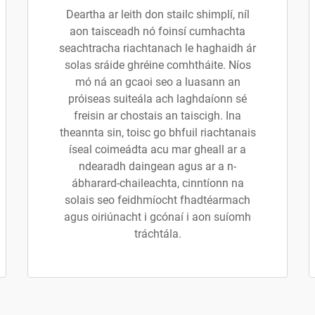
Deartha ar leith don stailc shimplí, níl
aon taisceadh nó foinsí cumhachta
seachtracha riachtanach le haghaidh ár
solas sráide ghréine comhtháite. Níos
mó ná an gcaoi seo a luasann an
próiseas suiteála ach laghdaíonn sé
freisin ar chostais an taiscigh. Ina
theannta sin, toisc go bhfuil riachtanais
íseal coimeádta acu mar gheall ar a
ndearadh daingean agus ar a n-
ábharard-chaileachta, cinntíonn na
solais seo feidhmíocht fhadtéarmach
agus oiriúnacht i gcónaí i aon suíomh
tráchtála.