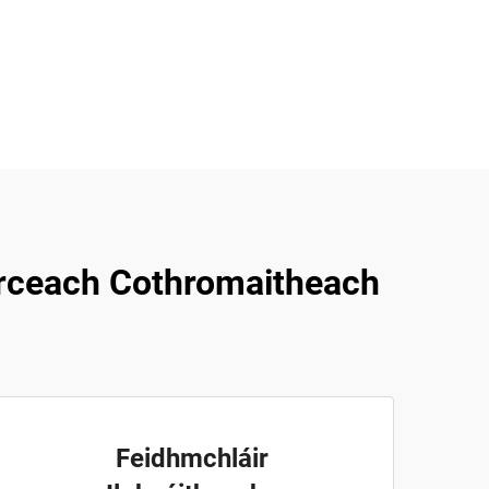
irceach Cothromaitheach
Feidhmchláir