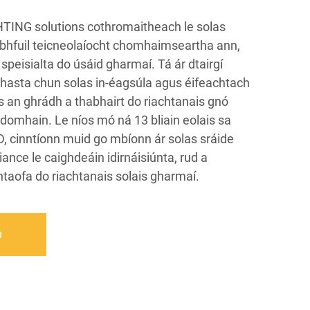
ING solutions cothromaitheach le solas
 bhfuil teicneolaíocht chomhaimseartha ann,
speisialta do úsáid gharmaí. Tá ár dtairgí
chasta chun solas in-éagsúla agus éifeachtach
s an ghrádh a thabhairt do riachtanais gnó
domhain. Le níos mó ná 13 bliain eolais sa
D, cinntíonn muid go mbíonn ár solas sráide
ance le caighdeáin idirnáisiúnta, rud a
taofa do riachtanais solais gharmaí.
ú