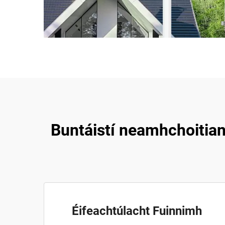
Buntáistí neamhchoitia
Éifeachtúlacht Fuinnimh