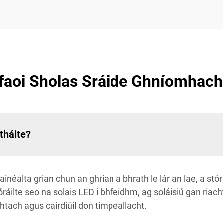
a faoi Sholas Sráide Ghníomhac
tháite?
éalta grian chun an ghrian a bhrath le lár an lae, a stórái
óráilte seo na solais LED i bhfeidhm, ag soláisiú gan ri
htach agus cairdiúil don timpeallacht.