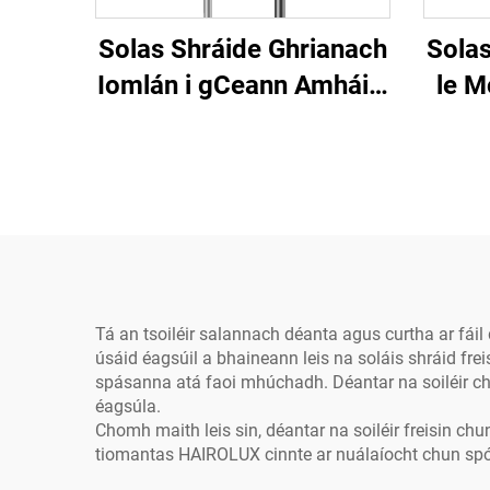
Solas Shráide Ghrianach
Solas
Iomlán i gCeann Amháin,
le M
Alúiminiam, IP66, 40W,
Le
60W, 80W, 100W, 120W,
Int
do Thionscadal
OEM/ODM Profisiúnta
Thi
Tá an tsoiléir salannach déanta agus curtha ar fáil 
úsáid éagsúil a bhaineann leis na soláis shráid frei
spásanna atá faoi mhúchadh. Déantar na soiléir chun
éagsúla.
Chomh maith leis sin, déantar na soiléir freisin chu
tiomantas HAIROLUX cinnte ar nuálaíocht chun spó