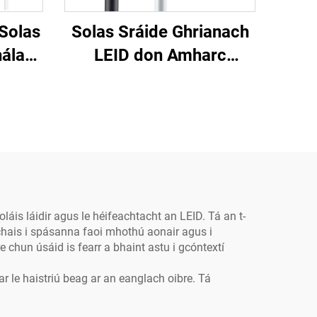
 Solas
Solas Sráide Ghrianach
hálach
LEID don Amharc
acht
Amuigh ó Hairolux,
ráide
Uisce-ghabhálach IP65,
-i-n-
uile-i-n-aon, alumainim,
alaí
an-bhríomhar, do na
il
príomhsráideanna
láis láidir agus le héifeachtacht an LEID. Tá an t-
eachais i spásanna faoi mhothú aonair agus i
 chun úsáid is fearr a bhaint astu i gcóntextí
ar le haistriú beag ar an eanglach oibre. Tá