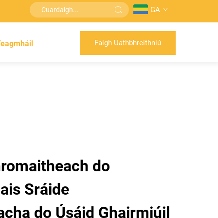
GA
Faigh Uathbhreithniú
Teagmháil
hromaitheach do
lais Sráide
acha do Úsáid Ghairmiúil