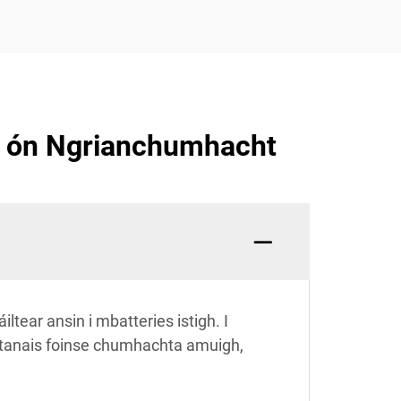
h ón Ngrianchumhacht
ltear ansin i mbatteries istigh. I
achtanais foinse chumhachta amuigh,