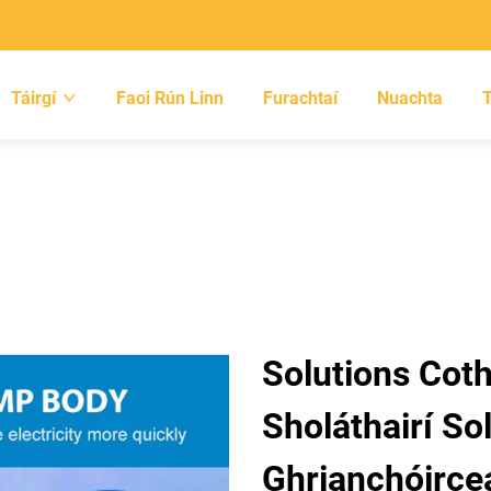
Táirgí
Faoi Rún Linn
Furachtaí
Nuachta
Solutions Cot
Sholáthairí So
Ghrianchóirce