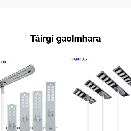
Táirgí gaolmhara