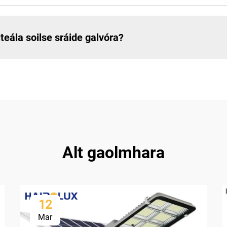
teála soilse sráide galvóra?
Alt gaolmhara
12
Mar