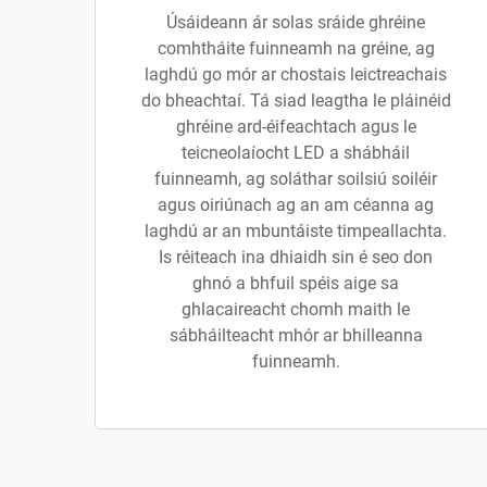
Úsáideann ár solas sráide ghréine
comhtháite fuinneamh na gréine, ag
laghdú go mór ar chostais leictreachais
do bheachtaí. Tá siad leagtha le pláinéid
ghréine ard-éifeachtach agus le
teicneolaíocht LED a shábháil
fuinneamh, ag soláthar soilsiú soiléir
agus oiriúnach ag an am céanna ag
laghdú ar an mbuntáiste timpeallachta.
Is réiteach ina dhiaidh sin é seo don
ghnó a bhfuil spéis aige sa
ghlacaireacht chomh maith le
sábháilteacht mhór ar bhilleanna
fuinneamh.