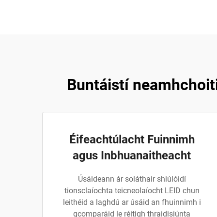
Buntáistí neamhchoiti
Éifeachtúlacht Fuinnimh
agus Inbhuanaitheacht
Úsáideann ár soláthair shiúlóidí
tionsclaíochta teicneolaíocht LEID chun
leithéid a laghdú ar úsáid an fhuinnimh i
gcomparáid le réitigh thraidisiúnta