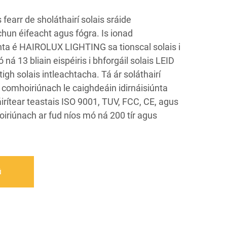
s fearr de sholáthairí solais sráide
hun éifeacht agus fógra. Is ionad
únta é HAIROLUX LIGHTING sa tionscal solais i
 ná 13 bliain eispéiris i bhforgáil solais LEID
igh solais intleachtacha. Tá ár soláthairí
a comhoiriúnach le caighdeáin idirnáisiúnta
áirítear teastais ISO 9001, TUV, FCC, CE, agus
oiriúnach ar fud níos mó ná 200 tír agus
ú