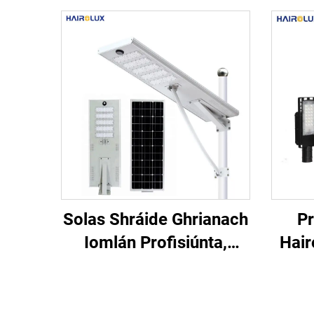
Solas Shráide Ghrianach
Pr
Iomlán Profisiúnta,
Hair
Alúiminiam, Bán Fuar,
L
Silicium Monocristeal, ar
b
Dhuaiseanna Foirgnimh