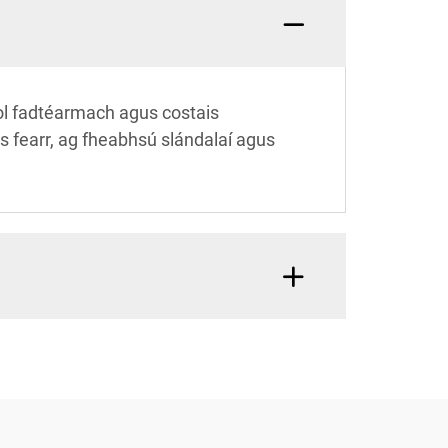
aol fadtéarmach agus costais
os fearr, ag fheabhsú slándalaí agus