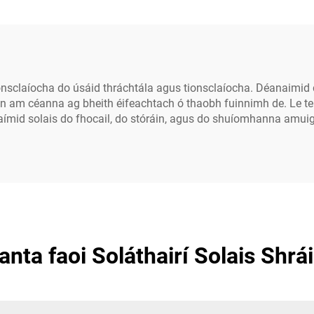
nsclaíocha do úsáid thráchtála agus tionsclaíocha. Déanaimid d
n am céanna ag bheith éifeachtach ó thaobh fuinnimh de. Le teic
hraímid solais do fhocail, do stóráin, agus do shuíomhanna amui
anta faoi Soláthairí Solais Shrá