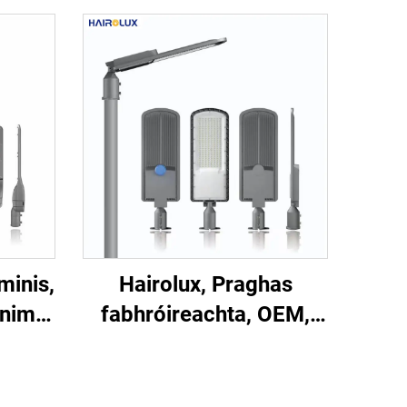
minis,
Hairolux, Praghas
nnimh,
fabhróireachta, OEM,
olas
solas sráide LED an-
ir
ghloine, leann an-ghloine
agus leann PC, amuigh,