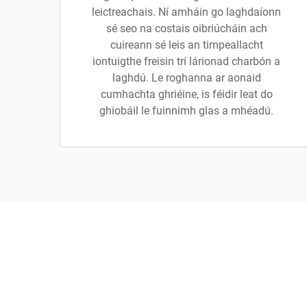
leictreachais. Ní amháin go laghdaíonn
sé seo na costais oibriúcháin ach
cuireann sé leis an timpeallacht
iontuigthe freisin trí lárionad charbón a
laghdú. Le roghanna ar aonaid
cumhachta ghriéine, is féidir leat do
ghiobáil le fuinnimh glas a mhéadú.