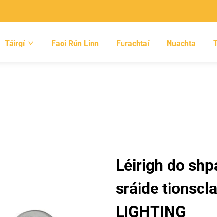
Táirgí
Faoi Rún Linn
Furachtaí
Nuachta
Léirigh do shpá
sráide tionsc
LIGHTING