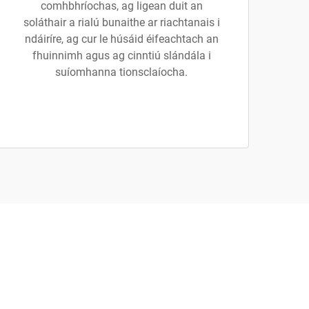
comhbhríochas, ag ligean duit an
soláthair a rialú bunaithe ar riachtanais i
ndáiríre, ag cur le húsáid éifeachtach an
fhuinnimh agus ag cinntiú slándála i
suíomhanna tionsclaíocha.