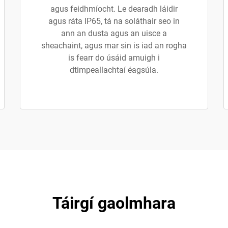
agus feidhmíocht. Le dearadh láidir
agus ráta IP65, tá na soláthair seo in
ann an dusta agus an uisce a
sheachaint, agus mar sin is iad an rogha
is fearr do úsáid amuigh i
dtimpeallachtaí éagsúla.
Táirgí gaolmhara