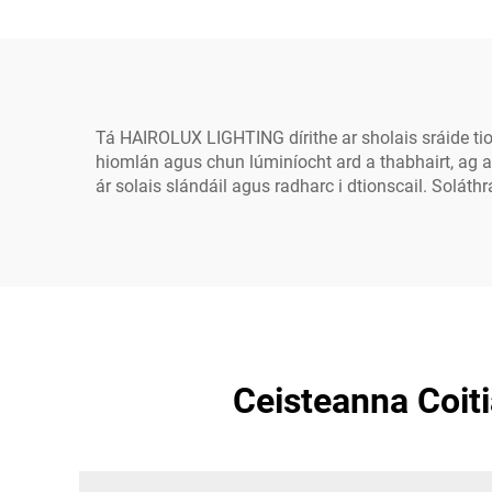
Tá HAIROLUX LIGHTING dírithe ar sholais sráide tio
hiomlán agus chun lúminíocht ard a thabhairt, ag a
ár solais slándáil agus radharc i dtionscail. Solát
Ceisteanna Coiti