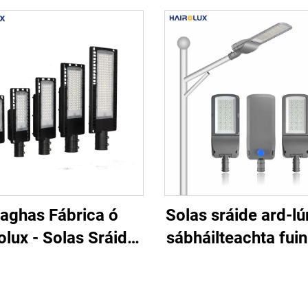
aghas Fábrica ó
Solas sráide ard-lú
olux - Solas Sráide
sábháilteachta fui
EID SMD atá an-
bóthar, slí mór, s
hriomhar ar an
sráide LED soilé
margadh