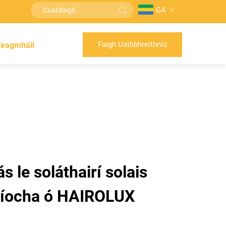
GA
Faigh Uathbhreithniú
Teagmháil
s le soláthairí solais
laíocha ó HAIROLUX