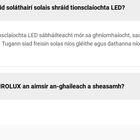
id soláthairí solais shráid tionsclaíochta LED?
tionsclaíochta LED sábháilteacht mór sa ghníomhaíocht, s
ta. Tugann siad freisin solas níos gléithe agus dathanna ní
 HAIROLUX an aimsir an-ghaileach a sheasamh?