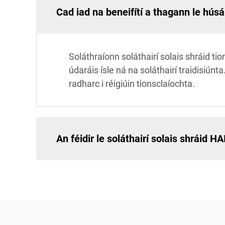
Cad iad na beneifítí a thagann le húsá
Soláthraíonn soláthairí solais shráid 
údaráis ísle ná na soláthairí traidisiún
radharc i réigiúin tionsclaíochta.
An féidir le soláthairí solais shráid