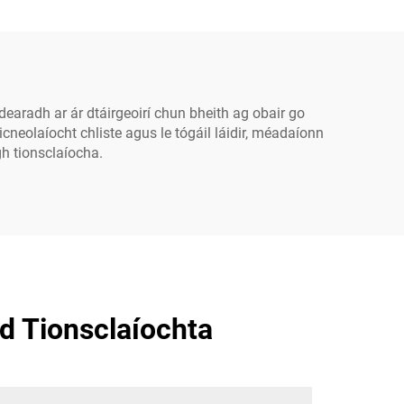
100W, 150W
earadh ar ár dtáirgeoirí chun bheith ag obair go
neolaíocht chliste agus le tógáil láidir, méadaíonn
gh tionsclaíocha.
id Tionsclaíochta