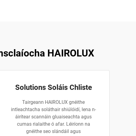
tionsclaíocha HAIROLUX
Solutions Soláis Chliste
Tairgeann HAIROLUX gnéithe
intleachtacha soláthair shiúlóidí, lena n-
áirítear scannáin gluaiseachta agus
cumas rialaithe ó afar. Léiríonn na
gnéithe seo slándáil agus