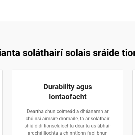
anta soláthairí solais sráide 
Durability agus
Iontaofacht
Deartha chun coimeád a dhéanamh ar
chúinsí aimsire dromaíle, tá ár soláthair
shiúlóidí tionsclaíochta déanta as ábhair
ardcháilíochta a chinntíonn faoi bhun