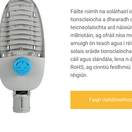
Fáilte roimh na soláthairí i
tionsclaíocha a dhearadh c
teicneolaíochta ard náisi
mBriotáin, ag ofráil níos mó
amuigh ón teach agus i réit
solais sráide tionsclaíoch
cáil agus slándála, lena n-
RoHS, ag cinntiú feidhmiú 
réigiún.
Faigh Uathbhreithni