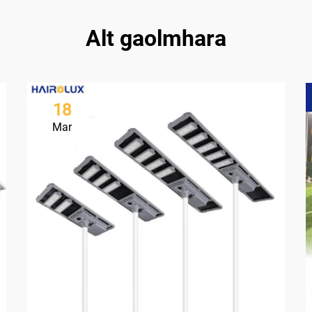
Alt gaolmhara
18
Mar