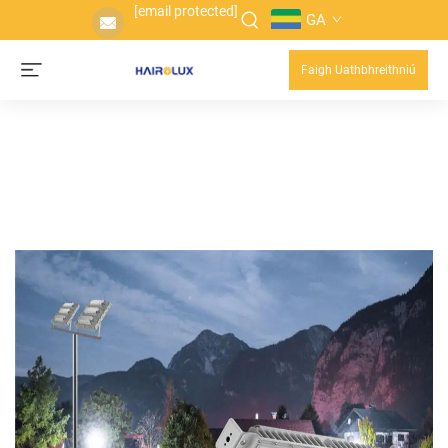
[email protected]
GA
Faigh Uathbhreithniú