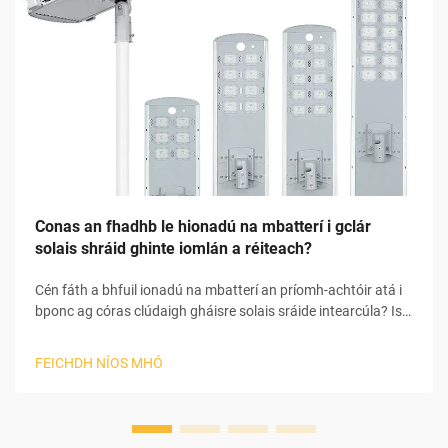
Conas an fhadhb le hionadú na mbatterí i gclár
solais shráid ghinte iomlán a réiteach?
Cén fáth a bhfuil ionadú na mbatterí an príomh-achtóir atá i
bponc ag córas clúdaigh gháisre solais sráide intearcúla? Is é
an batterí an príomhchúis le fadhbanna ar fud an chórais
clúdaigh gháisre solais sráide intearcúla. Tá go leor
FEICHDH NÍOS MHÓ
comhpháirtí ann i gcórais clúdaigh gháisre solais sráide
intearcúla ...