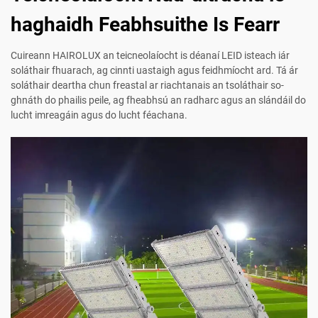
haghaidh Feabhsuithe Is Fearr
Cuireann HAIROLUX an teicneolaíocht is déanaí LEID isteach iár
soláthair fhuarach, ag cinnti uastaigh agus feidhmíocht ard. Tá ár
soláthair deartha chun freastal ar riachtanais an tsoláthair so-
ghnáth do phailis peile, ag fheabhsú an radharc agus an slándáil do
lucht imreagáin agus do lucht féachana.