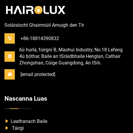
Soláisíocht Ghairmiúil Amuigh den Tír
+86-18814390832
6ú hurlá, foirgní B, Maohui Industry, No.18 Lefeng
4ú bóthar, Baile an tSráidbhaile Henglan, Cathair
Zhongshan, Cúige Guangdong, An tSín.
[email protected]
Nascanna Luas
Leathanach Baile
Táirgí