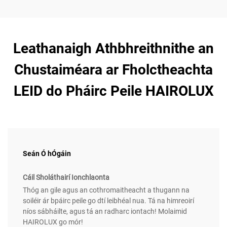
Leathanaigh Athbhreithnithe an
Chustaiméara ar Fholctheachta
LEID do Pháirc Peile HAIROLUX
Seán Ó hÓgáin
Cáil Sholáthairí Ionchlaonta
Thóg an gile agus an cothromaitheacht a thugann na
soiléir ár bpáirc peile go dtí leibhéal nua. Tá na himreoirí
níos sábháilte, agus tá an radharc iontach! Molaimid
HAIROLUX go mór!