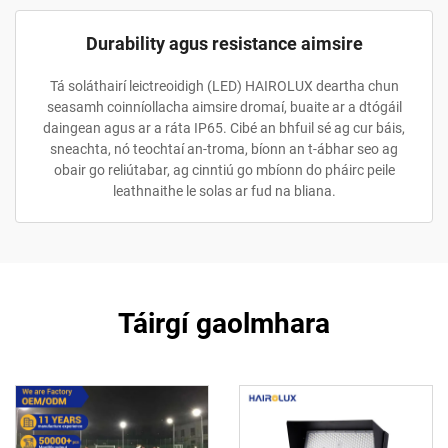
Durability agus resistance aimsire
Tá soláthairí leictreoidigh (LED) HAIROLUX deartha chun
seasamh coinníollacha aimsire dromaí, buaite ar a dtógáil
daingean agus ar a ráta IP65. Cibé an bhfuil sé ag cur báis,
sneachta, nó teochtaí an-troma, bíonn an t-ábhar seo ag
obair go reliútabar, ag cinntiú go mbíonn do pháirc peile
leathnaithe le solas ar fud na bliana.
Táirgí gaolmhara