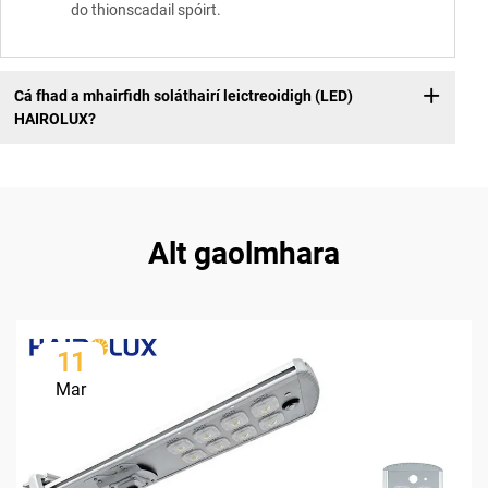
do thionscadail spóirt.
Cá fhad a mhairfidh soláthairí leictreoidigh (LED)
HAIROLUX?
Alt gaolmhara
11
Mar