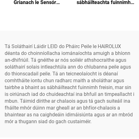
Grianach le Sensór
sábháilteachta fuinnimh,
Gluaiseachta Profisiúnta,
bóthar, slí mór, solas
le Rialú Úrscóipeach, le
sráide LED soiléir
Plataform Ghréine a
Líonann Go Tapaidh, LED
Tá Soláthairí Láidir LEID do Pháirc Peile le HAIROLUX
déanta do choinníollacha iománaíochta amuigh a bhíonn
an-dhifriúil. Tá gnéithe ar nós soiléir athshocraithe agus
soláthairí solais intleachtúla ann do chlubanna peile agus
do thionscadail peile. Tá an teicneolaíocht is déanaí
comhtháite iontu chun radharc maith a sholáthar agus
tairbhe a bhaint as sábháilteacht fuinnimh freisin, mar sin
is oiriúnach iad do chuideachtaí ina bhfuil an timpeallacht i
mbun. Táimid dírithe ar chalaois agus tá gach suiteáil ina
fháilte mhór dúinn mar gheall ar an bhfíor-chalaois a
bhaintear as na caighdeáin idirnáisiúnta agus ar an mbród
mór a thugann siad do gach custaiméir.