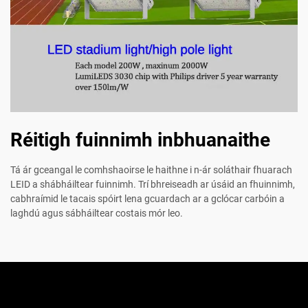
Réitigh fuinnimh inbhuanaithe
Tá ár gceangal le comhshaoirse le haithne i n-ár soláthair fhuarach
LEID a shábháiltear fuinnimh. Trí bhreiseadh ar úsáid an fhuinnimh,
cabhraímid le tacais spóirt lena gcuardach ar a gclócar carbóin a
laghdú agus sábháiltear costais mór leo.