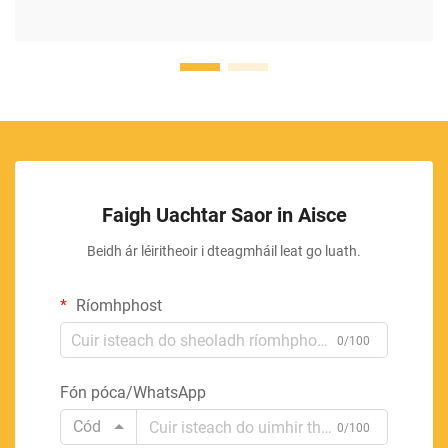
Faigh Uachtar Saor in Aisce
Beidh ár léiritheoir i dteagmháil leat go luath.
Ríomhphost
0/100
Fón póca/WhatsApp
Cód
0/100