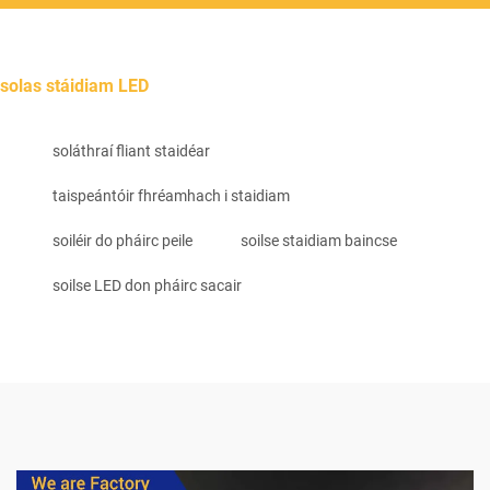
solas stáidiam LED
soláthraí fliant staidéar
taispeántóir fhréamhach i staidiam
soiléir do pháirc peile
soilse staidiam baincse
soilse LED don pháirc sacair