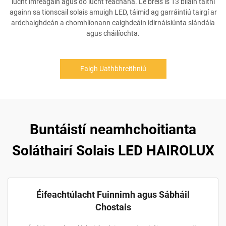
lucht imreagáin agus do lucht féachana. Le breis is 13 bliain taithí
againn sa tionscail solais amuigh LED, táimid ag garráintiú tairgí ar
ardchaighdeán a chomhlíonann caighdeáin idirnáisiúnta slándála
agus cháilíochta.
Faigh Uathbhreithniú
Buntáistí neamhchoitianta
Soláthairí Solais LED HAIROLUX
Éifeachtúlacht Fuinnimh agus Sábháil
Chostais