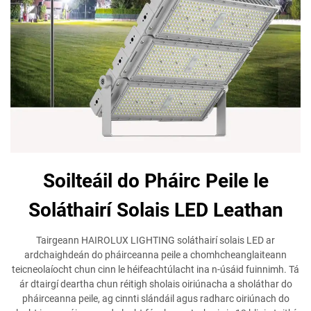
Soilteáil do Pháirc Peile le
Soláthairí Solais LED Leathan
Tairgeann HAIROLUX LIGHTING soláthairí solais LED ar
ardchaighdeán do pháirceanna peile a chomhcheanglaiteann
teicneolaíocht chun cinn le héifeachtúlacht ina n-úsáid fuinnimh. Tá
ár dtairgí deartha chun réitigh sholais oiriúnacha a sholáthar do
pháirceanna peile, ag cinnti slándáil agus radharc oiriúnach do