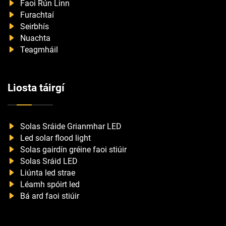
Faoi Rún Linn
Furachtaí
Seirbhís
Nuachta
Teagmháil
Liosta táirgí
Solas Sráide Grianmhar LED
Led solar flood light
Solas gairdín gréine faoi stiúir
Solas Sráid LED
Liúnta led strae
Léamh spóirt led
Bá ard faoi stiúir