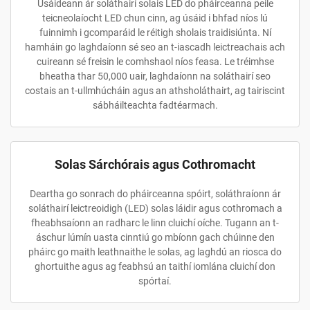
Úsáideann ár soláthairí solais LED do pháirceanna peile
teicneolaíocht LED chun cinn, ag úsáid i bhfad níos lú
fuinnimh i gcomparáid le réitigh sholais traidisiúnta. Ní
hamháin go laghdaíonn sé seo an t-iascadh leictreachais ach
cuireann sé freisin le comhshaol níos feasa. Le tréimhse
bheatha thar 50,000 uair, laghdaíonn na soláthairí seo
costais an t-ullmhúcháin agus an athsholáthairt, ag tairiscint
sábháilteachta fadtéarmach.
Solas Sárchórais agus Cothromacht
Deartha go sonrach do pháirceanna spóirt, soláthraíonn ár
soláthairí leictreoidigh (LED) solas láidir agus cothromach a
fheabhsaíonn an radharc le linn cluichí oíche. Tugann an t-
áschur lúmín uasta cinntiú go mbíonn gach chúinne den
pháirc go maith leathnaithe le solas, ag laghdú an riosca do
ghortuithe agus ag feabhsú an taithí iomlána cluichí don
spórtaí.