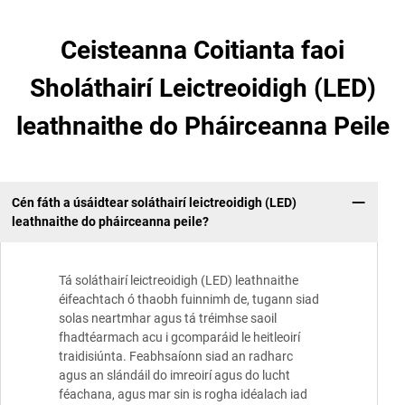
Ceisteanna Coitianta faoi
Sholáthairí Leictreoidigh (LED)
leathnaithe do Pháirceanna Peile
Cén fáth a úsáidtear soláthairí leictreoidigh (LED)
leathnaithe do pháirceanna peile?
Tá soláthairí leictreoidigh (LED) leathnaithe
éifeachtach ó thaobh fuinnimh de, tugann siad
solas neartmhar agus tá tréimhse saoil
fhadtéarmach acu i gcomparáid le heitleoirí
traidisiúnta. Feabhsaíonn siad an radharc
agus an slándáil do imreoirí agus do lucht
féachana, agus mar sin is rogha idéalach iad