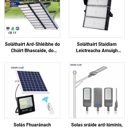
Soláthairt Ard-Shléibhe do
Soláthairt Staidiam
Chúirt Bhascaide, do
Leictreacha Amuigh
Pháircanna Peile agus do
Gairmiúil ó Fhoirne IP65
Staidiam – Soláthairt Láir
do Pháircanna Peile agus
Láir IP66 IK10 do Staidiam
do Pháircanna Báscaide:
100W, 200W, 300W, 400W,
600W, 800W, 1000W
Solás Fhuaránach
Solas sráide ard-lúminis,