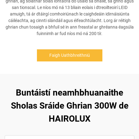
ghrian, ag soláthar solas iontaofa do úsáid sa bhaile, sa ghnó agus
san tionscal. Le níos mó ná 13 bliain eolais i dtreoilteoirí LEID
amuigh, tá ár dtáirgí comhoiriúnach le caighdeáin idirnáisiúnta
cáiléachta, ag cinnti slándáil agus éifeachtúlacht. Lorg ár réitigh
ghrian chun tosaigh a bhfuil sé in ann freastal ar ghréanna éagsúla
fuinnimh ar fud níos mó ná 200 tír.
Faigh Uathbhreithniú
Buntáistí neamhbhuanaithe
Sholas Sráide Ghrian 300W de
HAIROLUX