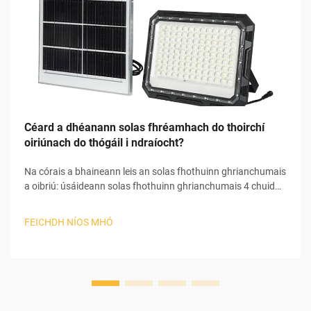
Céard a dhéanann solas fhréamhach do thoirchí
oiriúnach do thógáil i ndraíocht?
Na córais a bhaineann leis an solas fhothuinn ghrianchumais
a oibriú: úsáideann solas fhothuinn ghrianchumais 4 chuid
príomhchuid chun an ghrianbhrat a thiontú i leictreachas
úsáideach chun féin a chur i mbun. I dtosach an phróisis,
FEICHDH NÍOS MHÓ
bainann an pheann ghrianchumais an ghrianbhrat agus
tosaíonn sé an photaileictreachas...