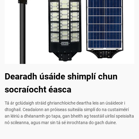
Dearadh úsáide shimplí chun
socraíocht éasca
Tá ár gclúdaigh stráid ghrianchloiche deartha leis an úsáideoir i
dtoghail. Ceadaíonn an próiseas suiteála simplí do na custaiméirí
an léiriú a dhéanamh go tapa, gan bheith ag teastáil uirlisí speisialta
nó scileanna, agus mar sin tá sé inrochtana do gach duine.