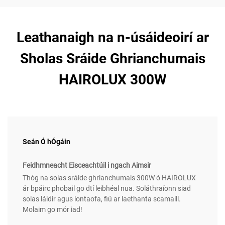
Leathanaigh na n-úsáideoirí ar
Sholas Sráide Ghrianchumais
HAIROLUX 300W
Seán Ó hÓgáin
Feidhmneacht Eisceachtúil i ngach Aimsir
Thóg na solas sráide ghrianchumais 300W ó HAIROLUX
ár bpáirc phobail go dtí leibhéal nua. Soláthraíonn siad
solas láidir agus iontaofa, fiú ar laethanta scamaill.
Molaim go mór iad!