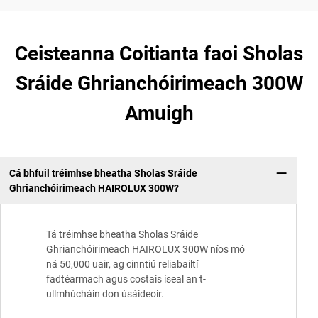
Ceisteanna Coitianta faoi Sholas
Sráide Ghrianchóirimeach 300W
Amuigh
Cá bhfuil tréimhse bheatha Sholas Sráide
Ghrianchóirimeach HAIROLUX 300W?
Tá tréimhse bheatha Sholas Sráide
Ghrianchóirimeach HAIROLUX 300W níos mó
ná 50,000 uair, ag cinntiú reliabailtí
fadtéarmach agus costais íseal an t-
ullmhúcháin don úsáideoir.