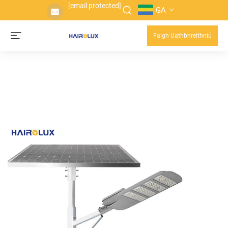
[email protected]
GA
Faigh Uathbhreithniú