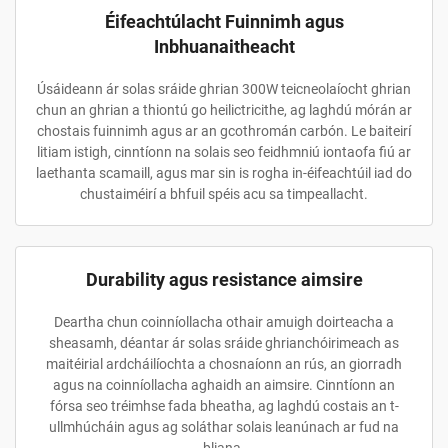
Éifeachtúlacht Fuinnimh agus
Inbhuanaitheacht
Úsáideann ár solas sráide ghrian 300W teicneolaíocht ghrian
chun an ghrian a thiontú go heilictricithe, ag laghdú mórán ar
chostais fuinnimh agus ar an gcothromán carbón. Le baiteirí
litiam istigh, cinntíonn na solais seo feidhmniú iontaofa fiú ar
laethanta scamaill, agus mar sin is rogha in-éifeachtúil iad do
chustaiméirí a bhfuil spéis acu sa timpeallacht.
Durability agus resistance aimsire
Deartha chun coinníollacha othair amuigh doirteacha a
sheasamh, déantar ár solas sráide ghrianchóirimeach as
maitéirial ardcháilíochta a chosnaíonn an rús, an giorradh
agus na coinníollacha aghaidh an aimsire. Cinntíonn an
fórsa seo tréimhse fada bheatha, ag laghdú costais an t-
ullmhúcháin agus ag soláthar solais leanúnach ar fud na