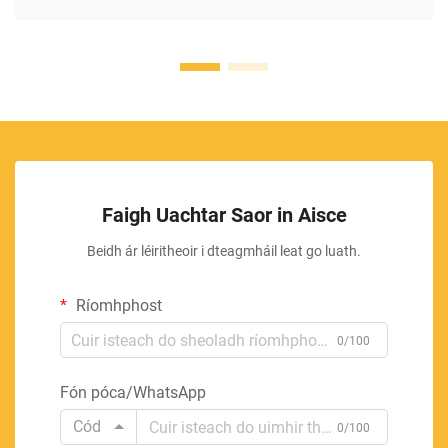
Faigh Uachtar Saor in Aisce
Beidh ár léiritheoir i dteagmháil leat go luath.
Ríomhphost
0/100
Fón póca/WhatsApp
Cód
0/100