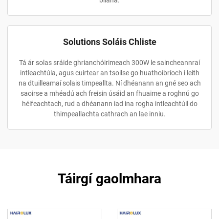
bliana.
Solutions Soláis Chliste
Tá ár solas sráide ghrianchóirimeach 300W le saincheannraí
intleachtúla, agus cuirtear an tsoilse go huathoibríoch i leith
na dtuilleamaí solais timpeallta. Ní dhéanann an gné seo ach
saoirse a mhéadú ach freisin úsáid an fhuaime a roghnú go
héifeachtach, rud a dhéanann iad ina rogha intleachtúil do
thimpeallachta cathrach an lae inniu.
Táirgí gaolmhara