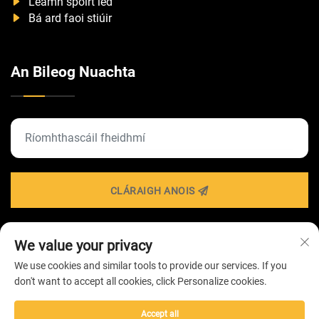
Léamh spóirt led
Bá ard faoi stiúir
An Bileog Nuachta
CLÁRAIGH ANOIS
We value your privacy
Iarratas Cóipcheart © 2026 ag Cuideachta
We use cookies and similar tools to provide our services. If you
TEICNEOLAÍOCHTA SOILSIÚ ZHONGSHAN HAIROLUX -
don't want to accept all cookies, click Personalize cookies.
Beartas Príobháideachta
Accept all