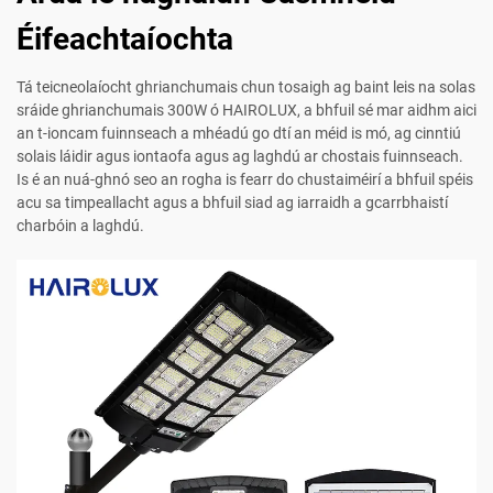
Éifeachtaíochta
Tá teicneolaíocht ghrianchumais chun tosaigh ag baint leis na solas
sráide ghrianchumais 300W ó HAIROLUX, a bhfuil sé mar aidhm aici
an t-ioncam fuinnseach a mhéadú go dtí an méid is mó, ag cinntiú
solais láidir agus iontaofa agus ag laghdú ar chostais fuinnseach.
Is é an nuá-ghnó seo an rogha is fearr do chustaiméirí a bhfuil spéis
acu sa timpeallacht agus a bhfuil siad ag iarraidh a gcarrbhaistí
charbóin a laghdú.