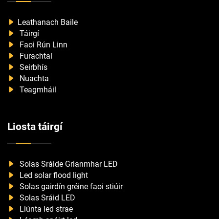
Leathanach Baile
Táirgí
Faoi Rún Linn
Furachtaí
Seirbhís
Nuachta
Teagmháil
Liosta táirgí
Solas Sráide Grianmhar LED
Led solar flood light
Solas gairdín gréine faoi stiúir
Solas Sráid LED
Liúnta led strae