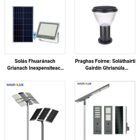
Solás Fhuaránach
Praghas Foirne: Soláthairtí
Grianach Inexpensiteach
Gairdín Ghrianúla
ar Dhuaiseanna Foirgnimh,
Uaschumhachta,
An-ghloine, IP65, Solás
Ardfhíortha, 60W,
Fhuaránach Grianach LED
Leictreacha Uisce-Phróifí
i mBarr an Mhargaidh