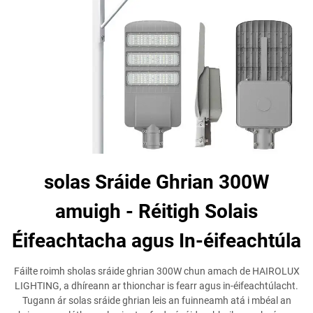
solas Sráide Ghrian 300W
amuigh - Réitigh Solais
Éifeachtacha agus In-éifeachtúla
Fáilte roimh sholas sráide ghrian 300W chun amach de HAIROLUX
LIGHTING, a dhíreann ar thionchar is fearr agus in-éifeachtúlacht.
Tugann ár solas sráide ghrian leis an fuinneamh atá i mbéal an