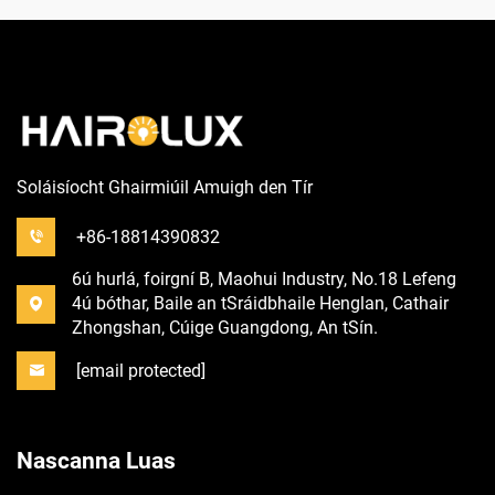
Soláisíocht Ghairmiúil Amuigh den Tír
+86-18814390832
6ú hurlá, foirgní B, Maohui Industry, No.18 Lefeng
4ú bóthar, Baile an tSráidbhaile Henglan, Cathair
Zhongshan, Cúige Guangdong, An tSín.
[email protected]
Nascanna Luas