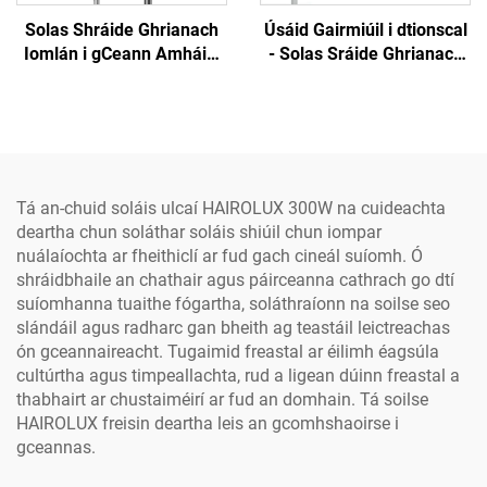
Solas Shráide Ghrianach
Úsáid Gairmiúil i dtionscal
Iomlán i gCeann Amháin,
- Solas Sráide Ghrianach
Alúiminiam, IP66, 40W,
LEID Uile-i-n-aon don
60W, 80W, 100W, 120W, do
Amharc Amuigh,
Thionscadal OEM/ODM
Leictreachas SMD
Profisiúnta
Alumainim Uisce-
ghabhálach IP65, 300W,
400W, 500W
Tá an-chuid soláis ulcaí HAIROLUX 300W na cuideachta
deartha chun soláthar soláis shiúil chun iompar
nuálaíochta ar fheithiclí ar fud gach cineál suíomh. Ó
shráidbhaile an chathair agus páirceanna cathrach go dtí
suíomhanna tuaithe fógartha, soláthraíonn na soilse seo
slándáil agus radharc gan bheith ag teastáil leictreachas
ón gceannaireacht. Tugaimid freastal ar éilimh éagsúla
cultúrtha agus timpeallachta, rud a ligean dúinn freastal a
thabhairt ar chustaiméirí ar fud an domhain. Tá soilse
HAIROLUX freisin deartha leis an gcomhshaoirse i
gceannas.