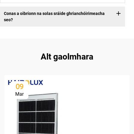
Conas a oibríonn na solas sráide ghrianchóirimeacha
seo?
Alt gaolmhara
09
Mar