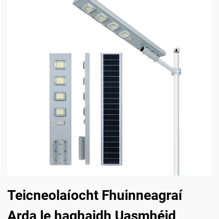
Teicneolaíocht Fhuinneagraí
Arda le haghaidh Uasmhéid