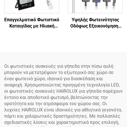
Επαγγελματικό Φωτιστικό
Υψηλής Φωτεινότητας
Καταιγίδας με Ηλιακή
Οδόφως Εξοικονόμησης
Ενέργεια, με Αισθητήρα
Ενέργειας για Δρόμους
Κίνησης και
και Αυτοκινητόδρομους,
Τηλεχειριστήριο, με
Φωτεινή LED Λάμπα Οδού
Γρήγορη Φόρτιση,
Φωτοβολταϊκό Πάνελ και
LED
Οι φωτιστικές συσκευές για γήπεδα στην πίσω αυλή
μπορούν να μετατρέψουν το εξωτερικό σας χώρο σε
έναν φωτεινό χώρο, ιδανικό για διασκέδαση και
αναψυχή. Χρησιμοποιώντας προηγμένη τεχνολογία LED,
οι φωτιστικές συσκευές HAIROLUX για γήπεδα παρέχουν
έντονο και αποδοτικό φωτισμό, βελτιώνοντας την
ορατότητα και την ατμόσφαιρα του χώρου σας. Οι
λυχνίες HAIROLUX είναι ιδανικές για αθλητικά γεγονότα,
πάρτι και χαλαρωτικές δραστηριότητες. Με πολλαπλές
σχεδιαστικές λύσεις και χαρακτηριστικά προς επιλογή,