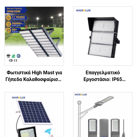
Φωτιστικά High Mast για
Επαγγελματικό
Γήπεδα Καλαθοσφαίρισης
Εργοστάσιο: IP65
και Ποδοσφαίρου,
Φωτιστικά για Γήπεδα
Φωτισμός Σταδίων,
Μπέιζμπολ και
Floodlight IP66 IK10 LED
Ποδοσφαίρου, 100W,
Φωτιστικά για Στάδια
200W, 300W, 400W, 600W,
800W, 1000W, Εξωτερικά
LED Φωτιστικά για Στάδια