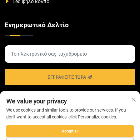
Led ψηλό κόλπο
Ενημερωτικό Δελτίο
ΕΓΓΡΑΦΕΊΤΕ ΤΏΡΑ
We value your privacy
Πνευματικά δικαιώματα © 2026 από ZHONGSHAN
We use cookies and similar tools to provide our services. If you
HAIROLUX LIGHTING Technology Co.,Ltd -
Πολιτική
don't want to accept all cookies, click Personalize cookies.
Απορρήτου
Accept all