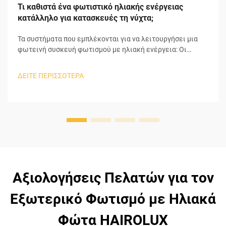
Τι καθιστά ένα φωτιστικό ηλιακής ενέργειας
κατάλληλο για κατασκευές τη νύχτα;
Τα συστήματα που εμπλέκονται για να λειτουργήσει μια
φωτεινή συσκευή φωτισμού με ηλιακή ενέργεια: Οι
φωτεινές συσκευές φωτισμού με ηλιακή ενέργεια
χρησιμοποιούν 4 βασικά μέρη για να μετατρέψουν το
ΔΕΙΤΕ ΠΕΡΙΣΣΟΤΕΡΑ
ηλιακό φως σε χρήσιμη ηλεκτρική ενέργεια προκειμένου
να λειτουργήσουν αυτόνομα. Στην αρχή της διαδικασίας, η
ηλιακή πλάκα συλλέγει το ηλιακό φως και ενεργοποιεί το
φωτοβολταϊκό...
Αξιολογήσεις Πελατών για τον
Εξωτερικό Φωτισμό με Ηλιακά
Φώτα HAIROLUX