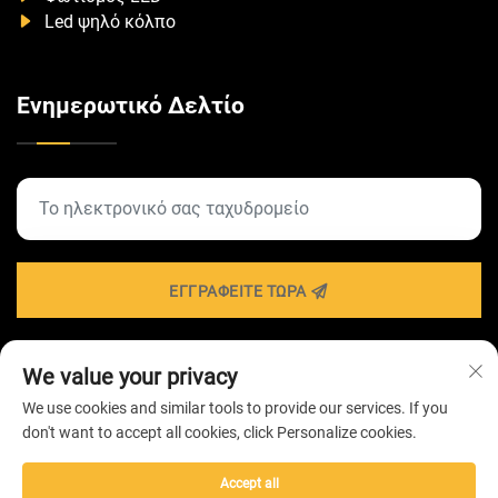
Led ψηλό κόλπο
Ενημερωτικό Δελτίο
ΕΓΓΡΑΦΕΊΤΕ ΤΏΡΑ
We value your privacy
Πνευματικά δικαιώματα © 2026 από ZHONGSHAN
We use cookies and similar tools to provide our services. If you
HAIROLUX LIGHTING Technology Co.,Ltd -
Πολιτική
don't want to accept all cookies, click Personalize cookies.
Απορρήτου
Accept all