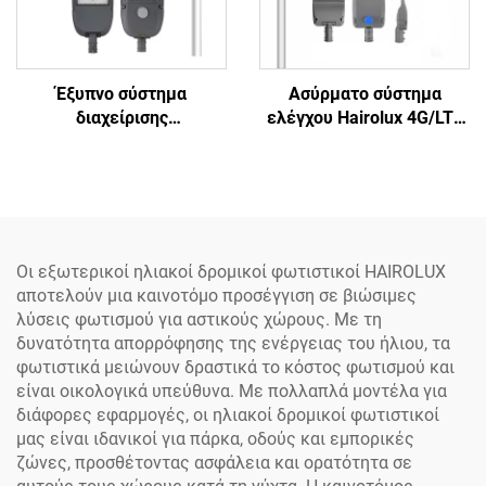
Έξυπνο σύστημα
Ασύρματο σύστημα
διαχείρισης
ελέγχου Hairolux 4G/LTE
απομακρυσμένου ελέγχου
NEMA IOT για έξυπνο
προφίλ NEMA για έξυπνα
φωτισμό δρόμων, IP65
αστικά φωτιστικά
αδιάβροχο για εξωτερική
Hairolux IOT, με
χρήση
τεχνολογία LoRa, IP65
αδιάβροχο για εξωτερική
Οι εξωτερικοί ηλιακοί δρομικοί φωτιστικοί HAIROLUX
χρήση
αποτελούν μια καινοτόμο προσέγγιση σε βιώσιμες
λύσεις φωτισμού για αστικούς χώρους. Με τη
δυνατότητα απορρόφησης της ενέργειας του ήλιου, τα
φωτιστικά μειώνουν δραστικά το κόστος φωτισμού και
είναι οικολογικά υπεύθυνα. Με πολλαπλά μοντέλα για
διάφορες εφαρμογές, οι ηλιακοί δρομικοί φωτιστικοί
μας είναι ιδανικοί για πάρκα, οδούς και εμπορικές
ζώνες, προσθέτοντας ασφάλεια και ορατότητα σε