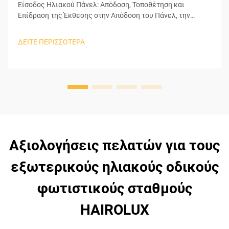
Είσοδος Ηλιακού Πάνελ: Απόδοση, Τοποθέτηση και
Επίδραση της Έκθεσης στην Απόδοση του Πάνελ, την
Ονομαστική Ισχύ σε Watt και την Κλίση/Αζιμούθιο στην
Ημερήσια Συλλογή Ενέργειας. Αν και τα πάνελ
ΔΕΙΤΕ ΠΕΡΙΣΣΟΤΕΡΑ
μεγαλύτερης ονομαστικής ισχύος συλλέγουν
περισσότερο ηλιακό φως, υπάρχει μεγαλύτερη
πιθανότητα να επιτύχουν τη μέγιστη δυνατή απόδοσή
τους...
Αξιολογήσεις πελατών για τους
εξωτερικούς ηλιακούς οδικούς
φωτιστικούς σταθμούς
HAIROLUX