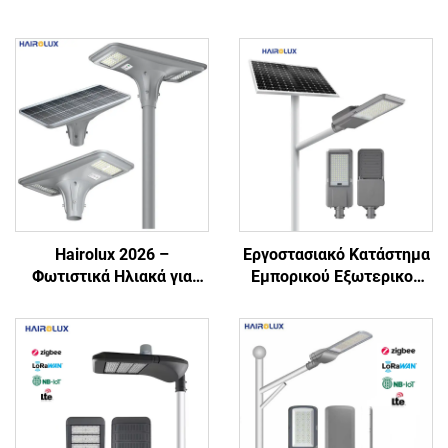
Hairolux 2026 –
Εργοστασιακό Κατάστημα
Φωτιστικά Ηλιακά για
Εμπορικού Εξωτερικού
Κήπους για Έργα,
LED Φωτιστικού Οδικού
Εξωτερικά Αδιάβροχα
Φωτός Ηλιακής Ενέργειας
Διακοσμητικά Φωτιστικά
με Βαθμό Προστασίας
Οδών
IP65, Αδιάβροχη
Αλουμινίου Μπαταρία
Lithium Lifepo4