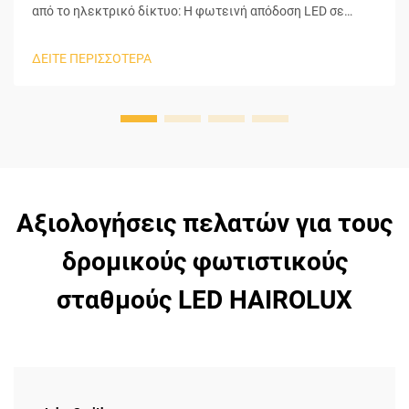
από το ηλεκτρικό δίκτυο: Η φωτεινή απόδοση LED σε
σύγκριση με τις λυχνίες HPS/MH είναι υψηλότερη
(περισσότερα λούμεν ανά βατ), γεγονός που σημαίνει ότι
ΔΕΙΤΕ ΠΕΡΙΣΣΟΤΕΡΑ
τα LED χαμηλής ισχύος έχουν σαφή πλεονέκτημα έναντι
των παραδοσιακών λύσεων φωτισμού όσον αφορά την
απόδοση. Μπορούν να επιτύχουν περίπου 130 έως 1...
Αξιολογήσεις πελατών για τους
δρομικούς φωτιστικούς
σταθμούς LED HAIROLUX