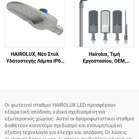
Εργοστασίου
HAIROLUX, Νέο Στυλ
Hairolux, Τιμή
Υδατοστεγής Λάμπα IP65
Εργοστασίου, OEM,
για Εξωτερικούς Χώρους,
Υπερφωτεινή Εξωτερική
50 W, 100 W, 150 W, LED
LED Λάμπα Οδού με Φακό
Οδόφως Ασφαλείας
από Αλουμίνιο και
Δρόμου
Πολυκαρβονικό (PC), 100
W, 150 W
Οι φωτεινοί σταθμοί HAIROLUX LED προσφέρουν
εξαιρετική απόδοση, ειδικά σχεδιασμένη για
εξωτερικούς χώρους. Αυτοί οι δρομοφωτιστικοί σταθμοί
διαθέτουν καινοτόμο σχεδιασμό και ενσωματωμένη
έξυπνη τεχνολογία για έλεγχο και απόδοση. Οι λύσεις