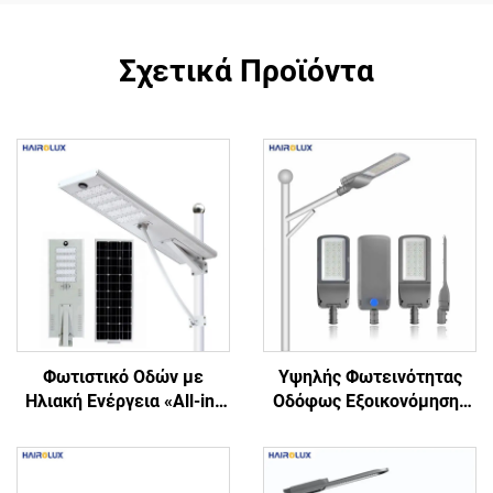
Σχετικά Προϊόντα
Φωτιστικό Οδών με
Υψηλής Φωτεινότητας
Ηλιακή Ενέργεια «All-in-
Οδόφως Εξοικονόμησης
One», Αλουμινίου, Ψυχρό
Ενέργειας για Δρόμους
Λευκό, Μονοκρυσταλλικό
και Αυτοκινητόδρομους,
Πυρίτιο, LED, Τιμή
Φωτεινή LED Λάμπα Οδού