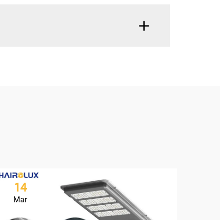
14
2
Mar
Ma