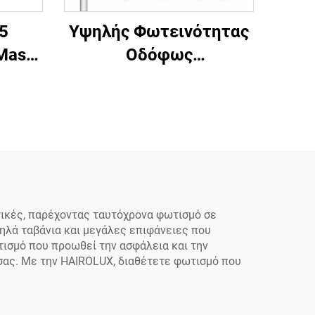
5
Υψηλής Φωτεινότητας
Mast
Οδόφως
ύς
Εξοικονόμησης
00W,
Ενέργειας για Δρόμους
με
και
ικό
Αυτοκινητόδρομους,
Light
Φωτεινή LED Λάμπα
αι
Οδού
ίρου
τικές, παρέχοντας ταυτόχρονα φωτισμό σε
ηλά ταβάνια και μεγάλες επιφάνειες που
τισμό που προωθεί την ασφάλεια και την
σας. Με την HAIROLUX, διαθέτετε φωτισμό που