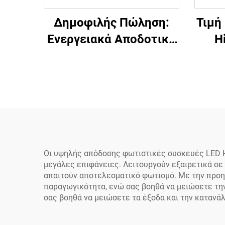
Δημοφιλής Πώληση:
Τιμή
Ενεργειακά Αποδοτικό
H
Αλουμινίου
Πο
Αποθηκευτικό UFO
Στρο
Φωτιστικό Υψηλής
10
Φωτεινότητας για
250
Βιομηχανικούς Χώρους,
LE
100W, 150W, 200W LED
High Bay
Οι υψηλής απόδοσης φωτιστικές συσκευές LED H
μεγάλες επιφάνειες. Λειτουργούν εξαιρετικά σε
απαιτούν αποτελεσματικό φωτισμό. Με την προηγ
παραγωγικότητα, ενώ σας βοηθά να μειώσετε την
σας βοηθά να μειώσετε τα έξοδα και την κατανά