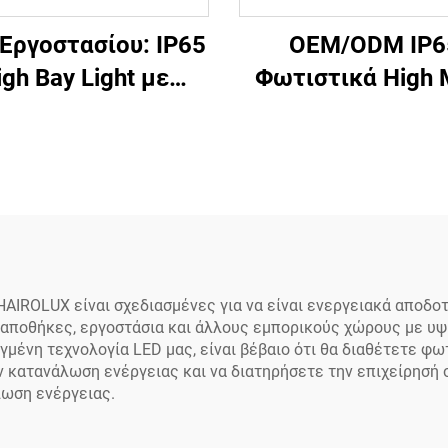
 Εργοστασίου: IP65
OEM/ODM IP6
igh Bay Light με
Φωτιστικά High 
λλαπλές Ισχύεις,
για Εξωτερικο
γγυλό Φωτιστικό,
Χώρους, 500W, 6
0W, 150W, 200W,
800W, 1000W, 
W για Εργαστήρια,
Αλουμινίου Οπτ
D Highbay Light
Φακό, LED Flood 
για Πάρκινγκ κ
Γήπεδα Ποδοσφα
AIROLUX είναι σχεδιασμένες για να είναι ενεργειακά αποδο
 αποθήκες, εργοστάσια και άλλους εμπορικούς χώρους με υψ
μένη τεχνολογία LED μας, είναι βέβαιο ότι θα διαθέτετε φω
 κατανάλωση ενέργειας και να διατηρήσετε την επιχείρησή 
λωση ενέργειας.