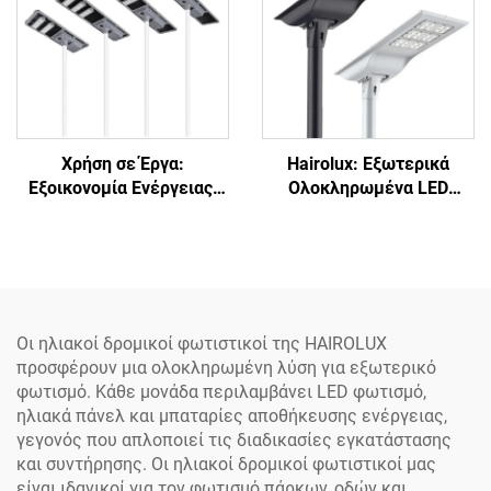
W, 80 W, 100 W, 120 W,
«All-in-One»
Χρήση σε Έργα:
Hairolux: Εξωτερικά
Εξοικονομία Ενέργειας,
Ολοκληρωμένα LED
Οδικό Φωτιστικό με
Φωτιστικά Οδικού Φωτός
Βαθμό Προστασίας IP65
Ηλιακής Ενέργειας για
για Πάρκινγκ και
Κύριους Δρόμους, με
Δρόμους, Ολοκληρωμένο
Βαθμό Προστασίας IP65,
Ενιαίο LED Φωτιστικό
Αδιάβροχα, Υψηλής
Οδικού Φωτός Ηλιακής
Φωτεινότητας,
Οι ηλιακοί δρομικοί φωτιστικοί της HAIROLUX
Ενέργειας
αλουμινίου
προσφέρουν μια ολοκληρωμένη λύση για εξωτερικό
φωτισμό. Κάθε μονάδα περιλαμβάνει LED φωτισμό,
ηλιακά πάνελ και μπαταρίες αποθήκευσης ενέργειας,
γεγονός που απλοποιεί τις διαδικασίες εγκατάστασης
και συντήρησης. Οι ηλιακοί δρομικοί φωτιστικοί μας
είναι ιδανικοί για τον φωτισμό πάρκων, οδών και