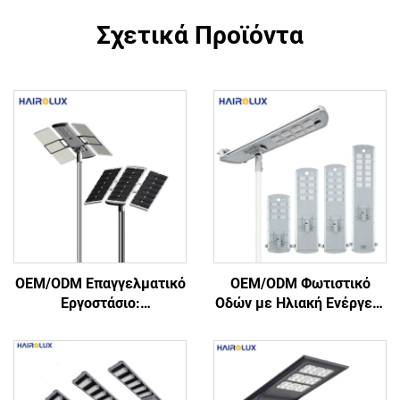
Σχετικά Προϊόντα
OEM/ODM Επαγγελματικό
OEM/ODM Φωτιστικό
Εργοστάσιο:
Οδών με Ηλιακή Ενέργεια
Ολοκληρωμένο
«Self-Clean»,
Φωτιστικό Οδών με
Ενσωματωμένο, Έξυπνο,
Ηλιακή Ενέργεια,
Αδιάβροχο IP66, LED
Αλουμινίου, IP66, 40 W, 60