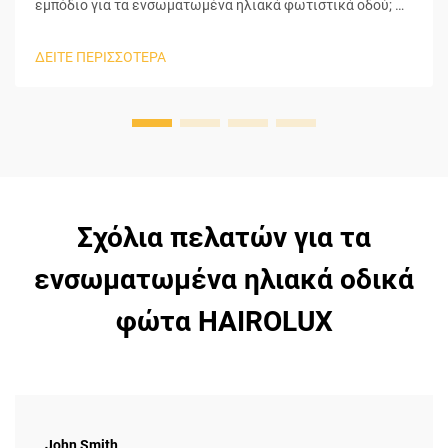
εμπόδιο για τα ενσωματωμένα ηλιακά φωτιστικά οδού; Η
μπαταρία είναι ο κύριος υπαίτιος των προβλημάτων σε
ολόκληρα τα ενσωματωμένα ηλιακά φωτιστικά οδού. Τα
ΔΕΙΤΕ ΠΕΡΙΣΣΟΤΕΡΑ
ενσωματωμένα ηλιακά φωτιστικά οδού αποτελούνται από
πολλά συστατικά που ...
Σχόλια πελατών για τα
ενσωματωμένα ηλιακά οδικά
φώτα HAIROLUX
John Smith