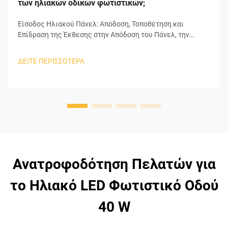
των ηλιακών οδικών φωτιστικών;
Είσοδος Ηλιακού Πάνελ: Απόδοση, Τοποθέτηση και
Επίδραση της Έκθεσης στην Απόδοση του Πάνελ, την
Ονομαστική Ισχύ σε Watt και την Κλίση/Αζιμούθιο στην
Ημερήσια Συλλογή Ενέργειας. Αν και τα πάνελ
ΔΕΙΤΕ ΠΕΡΙΣΣΟΤΕΡΑ
μεγαλύτερης ονομαστικής ισχύος συλλέγουν
περισσότερο ηλιακό φως, υπάρχει μεγαλύτερη
πιθανότητα να επιτύχουν τη μέγιστη δυνατή απόδοσή
τους...
Ανατροφοδότηση Πελατών για
το Ηλιακό LED Φωτιστικό Οδού
40 W