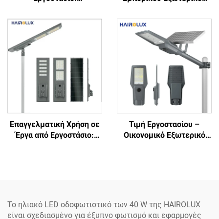
Ολοκληρωμένο
LED Φωτιστικού Οδικού
Φωτιστικό Οδών με
Φωτός Ηλιακής Ενέργειας
Ηλιακή Ενέργεια,
με Βαθμό Προστασίας
Αλουμινίου, IP66, 40 W, 60
IP65, Αδιάβροχη
W, 80 W, 100 W, 120 W,
Αλουμινίου Μπαταρία
«All-in-One»
Lithium Lifepo4
Επαγγελματική Χρήση σε
Τιμή Εργοστασίου –
Έργα από Εργοστάσιο:
Οικονομικό Εξωτερικό
Ολοκληρωμένο
LED Φωτιστικό Οδικού
Εξωτερικό LED Φωτιστικό
Φωτός Ηλιακής Ενέργειας
Οδικού Φωτός Ηλιακής
με Βαθμό Προστασίας
Ενέργειας με Βαθμό
IP66, 100 W, 200 W, 300 W,
Προστασίας IP65, 300 W,
500 W, 6500 K,
400 W, 500 W, αλουμινίου,
διαχωρισμένης
Το ηλιακό LED οδοφωτιστικό των 40 W της HAIROLUX
με SMD
κατασκευής, αλουμινίου
είναι σχεδιασμένο για έξυπνο φωτισμό και εφαρμογές