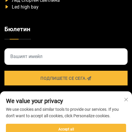
Лед спортен светлина
Led high bay
Бюлетин
ПОДПИШЕТЕ СЕ СЕГА.
We value your privacy
Всички права запазени © 2026 от ZHONGSHAN
We use cookies and similar tools to provide our services. If you
HAIROLUX LIGHTING Technology Co.,Ltd -
Политика за
don't want to accept all cookies, click Personalize cookies.
поверителност
Accept all