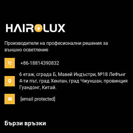
Производители на професионални решения за
външно осветление
+86-18814390832
6 етаж, сграда Б, Мавей Индъстри, №18 ЛеФънг
4-ти път, град Хенлан, град Чжуншан, провинция
Гуандонг, Китай.
[email protected]
Бързи връзки