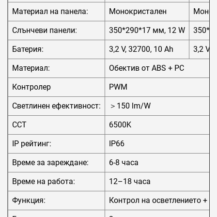
Материал на панела:
Монокристален
Монок
Слънчеви панели:
350*290*17 мм, 12 W
350*3
Батерия:
3,2 V, 32700, 10 Ah
3,2 V, 
Материал:
Обектив от ABS + PC
Контролер
PWM
Светлинен ефективност:
＞150 lm/W
CCT
6500K
IP рейтинг:
IP66
Време за зареждане:
6-8 часа
Време на работа:
12–18 часа
Функция:
Контрол на осветлението + в