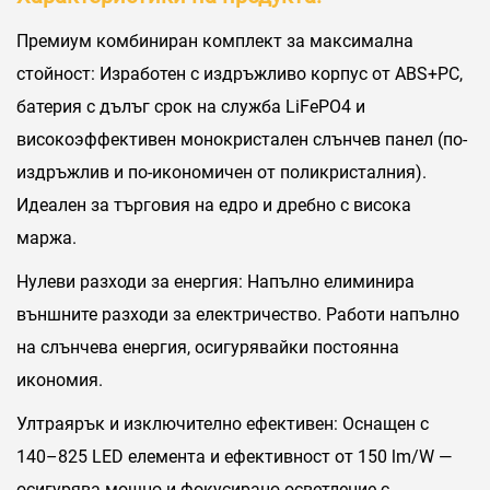
Премиум комбиниран комплект за максимална
стойност: Изработен с издръжливо корпус от ABS+PC,
батерия с дълъг срок на служба LiFePO4 и
високоэффективен монокристален слънчев панел (по-
издръжлив и по-икономичен от поликристалния).
Идеален за търговия на едро и дребно с висока
маржа.
Нулеви разходи за енергия: Напълно елиминира
външните разходи за електричество. Работи напълно
на слънчева енергия, осигурявайки постоянна
икономия.
Ултраярък и изключително ефективен: Оснащен с
140–825 LED елемента и ефективност от 150 lm/W —
осигурява мощно и фокусирано осветление с