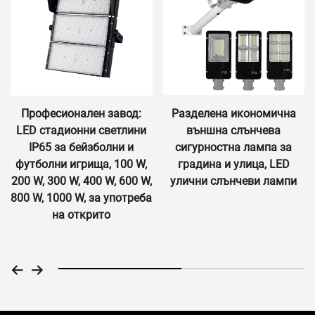
авод:
Разделена икономична
За проекти – жил
етлини
външна слънчева
сгради, свръхяр
ни и
сигурностна лампа за
алуминиева улична 
 100 W,
градина и улица, LED
IP65 „всичко в едно“
, 600 W,
улични слънчеви лампи
слънчева улична л
употреба