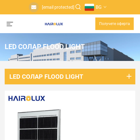
BG
[email protected]
Получете оферта
LED СОЛАР FLOOD LIGHT
LED СОЛАР FLOOD LIGHT