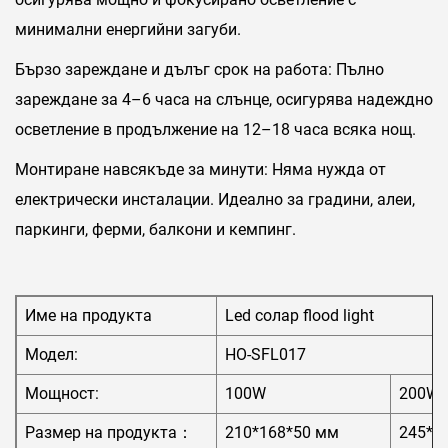
минимални енергийни загуби.
Бързо зареждане и дълъг срок на работа: Пълно
зареждане за 4–6 часа на слънце, осигурява надеждно
осветление в продължение на 12–18 часа всяка нощ.
Монтиране навсякъде за минути: Няма нужда от
електрически инсталации. Идеално за градини, алеи,
паркинги, ферми, балкони и кемпинг.
Име на продукта
Led солар flood light
Модел:
HO-SFL017
Мощност:
100W
200W
Размер на продукта：
210*168*50 мм
245*1